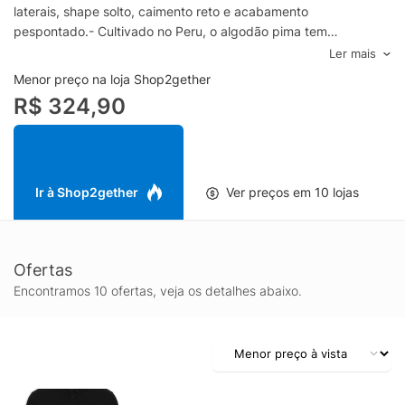
laterais, shape solto, caimento reto e acabamento
pespontado.- Cultivado no Peru, o algodão pima tem
características nobres: leve, toque ultra macio, hipoalergênico,
Ler mais
além de ter durabilidade prolongada.- O algodão pima também
Menor preço na loja Shop2gether
é conhecido como algodão peruano, podendo aparecer com os
R$ 324,90
dois termos- Modelagem regular, sugerimos o tamanho padrão-
Lavar à mãoComposição: 97% Algodão, 3% ElastanoCor:
PretoMarca: Reserva
Ir à Shop2gether
Ver preços em 10 lojas
Ofertas
Encontramos 10 ofertas, veja os detalhes abaixo.