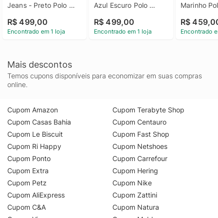
Jeans - Preto Polo 
Azul Escuro Polo 
Marinho Pol
Masculina Slim Pima 
Masculina Slim Piquet 
Masculina P
R$ 499,00
R$ 499,00
R$ 459,0
Calvin Klein Jeans 
Calvin Klein Azul 
Carmel Calvi
Encontrado em 1 loja
Encontrado em 1 loja
Encontrado e
Preto Ggg
Escuro Gg
Marinho Pp
Mais descontos
Temos cupons disponíveis para economizar em suas compras
online.
Cupom Amazon
Cupom Terabyte Shop
Cupom Casas Bahia
Cupom Centauro
Cupom Le Biscuit
Cupom Fast Shop
Cupom Ri Happy
Cupom Netshoes
Cupom Ponto
Cupom Carrefour
Cupom Extra
Cupom Hering
Cupom Petz
Cupom Nike
Cupom AliExpress
Cupom Zattini
Cupom C&A
Cupom Natura