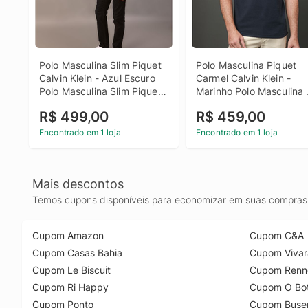
Polo Masculina Slim Piquet 
Polo Masculina Piquet 
Calvin Klein - Azul Escuro 
Carmel Calvin Klein - 
Polo Masculina Slim Piquet 
Marinho Polo Masculina 
Calvin Klein Azul Escuro Gg
Piquet Carmel Calvin Klei
R$ 499,00
R$ 459,00
Marinho Pp
Encontrado em 1 loja
Encontrado em 1 loja
Mais descontos
Temos cupons disponíveis para economizar em suas compras 
Cupom Amazon
Cupom C&A
Cupom Casas Bahia
Cupom Vivar
Cupom Le Biscuit
Cupom Renn
Cupom Ri Happy
Cupom O Bot
Cupom Ponto
Cupom Buse