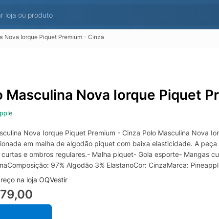
a Nova Iorque Piquet Premium - Cinza
o Masculina Nova Iorque Piquet P
pple
sculina Nova Iorque Piquet Premium - Cinza Polo Masculina Nova Ior
ionada em malha de algodão piquet com baixa elasticidade. A peça 
curtas e ombros regulares.- Malha piquet- Gola esporte- Mangas c
naComposição: 97% Algodão 3% ElastanoCor: CinzaMarca: Pineappl
reço na loja OQVestir
279,00