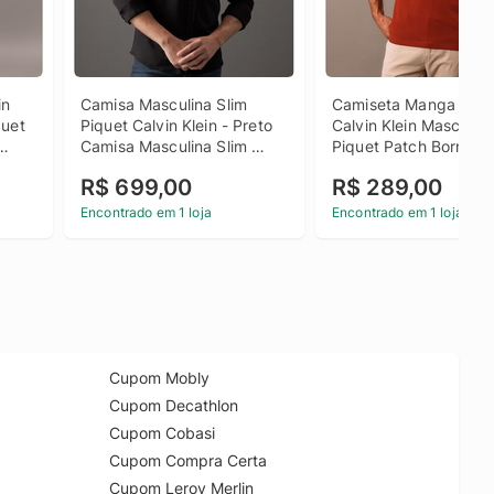
n 
Camisa Masculina Slim 
Camiseta Manga Curta
uet 
Piquet Calvin Klein - Preto 
Calvin Klein Masculino
Camisa Masculina Slim 
Piquet Patch Borrach -
n 
Piquet Calvin Klein Preto 4
Ferrugem Camiseta M
R$ 699,00
R$ 289,00
Curta Calvin Klein 
Masculino Piquet Patc
Encontrado em 1 loja
Encontrado em 1 loja
Borrach Ferrugem m
Cupom Mobly
Cupom Decathlon
Cupom Cobasi
Cupom Compra Certa
Cupom Leroy Merlin