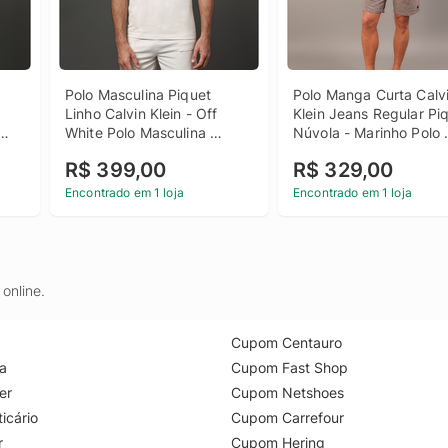
Polo Masculina Piquet 
Polo Manga Curta Calvi
Linho Calvin Klein - Off 
Klein Jeans Regular Piq
White Polo Masculina 
Núvola - Marinho Polo 
n 
Piquet Linho Calvin Klein 
Manga Curta Calvin Klei
R$ 399,00
R$ 329,00
Off White Gg
Jeans Regular Piquet 
Núvola Marinho Pp
Encontrado em 1 loja
Encontrado em 1 loja
online.
Cupom Centauro
a
Cupom Fast Shop
er
Cupom Netshoes
icário
Cupom Carrefour
r
Cupom Hering