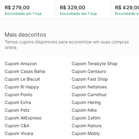
Calvin Klein Barra - 
Núvola - Marinho Polo 
Polo Manga
R$ 279,00
R$ 329,00
R$ 429,0
Caqui Medio Polo 
Manga Curta Calvin 
Calvin Klein
Encontrado em 1 loja
Encontrado em 1 loja
Encontrado e
Manga Curta Calvin 
Klein Jeans Regular 
Suedine M
Klein Jeans Regular 
Piquet Núvola 
Etiqueta Calvin Klein 
Marinho Pp
Barra Caqui Medio p
Mais descontos
Temos cupons disponíveis para economizar em suas compras
online.
Cupom Amazon
Cupom Terabyte Shop
Cupom Casas Bahia
Cupom Centauro
Cupom Le Biscuit
Cupom Fast Shop
Cupom Ri Happy
Cupom Netshoes
Cupom Ponto
Cupom Carrefour
Cupom Extra
Cupom Hering
Cupom Petz
Cupom Nike
Cupom AliExpress
Cupom Zattini
Cupom C&A
Cupom Natura
Cupom Vivara
Cupom Mobly