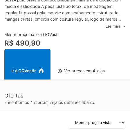
média elasticidade A peça justa ao tórax, de modelagem
regular fit possui gola esporte com acabamento estruturado,
mangas curtas, ombros com costura regular, logo da marca
aplicado em estampa frontal na cor verde, acabamento
Ler mais
pespontado, barra reta e fechamento frontal por botões.-Malha
Menor preço na loja OQVestir
de algodão com média elasticidade-Modelagem regular fit -
R$ 490,90
Gola esporte estruturada-Mangas curtas-Logo frontal em
estampa verde-Barra reta-Fechamento por
botõesEspecificações & Cuidados:Lavar à
máquinaComposição: 66% Algodão, 34% ElastanoCor:
PretoMarca: Boss
Ir à OQVestir
Ver preços em 4 lojas
Ofertas
Encontramos 4 ofertas, veja os detalhes abaixo.