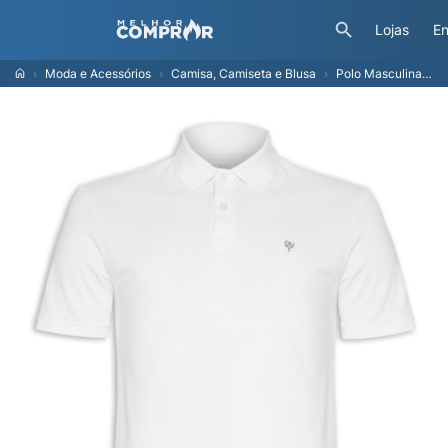
Lojas
En
Moda e Acessórios
Camisa, Camiseta e Blusa
Polo Masculina Manga Curta Omega - Branco