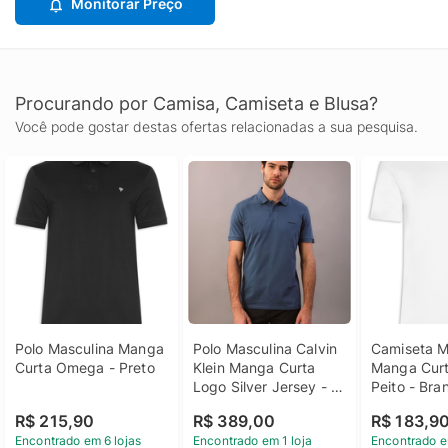
Monitorar Preço
Procurando por Camisa, Camiseta e Blusa?
Você pode gostar destas ofertas relacionadas a sua pesquisa.
Polo Masculina Manga 
Polo Masculina Calvin 
Camiseta Ma
Curta Omega - Preto
Klein Manga Curta 
Manga Cur
Logo Silver Jersey - 
Peito - Bra
Indigo Polo Masculina 
R$ 215,90
R$ 389,00
R$ 183,9
Calvin Klein Manga 
Encontrado em 6 lojas
Encontrado em 1 loja
Encontrado e
Curta Logo Silver 