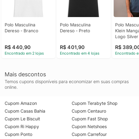
Polo Masculina 
Polo Masculina 
Polo Mascul
Dereso - Branco
Dereso - Preto
Klein Manga
Logo Silver 
Indigo Polo
R$ 440,90
R$ 401,90
R$ 389,0
Calvin Klei
Encontrado em 2 lojas
Encontrado em 4 lojas
Encontrado e
Curta Logo S
Jersey Indi
Mais descontos
Temos cupons disponíveis para economizar em suas compras
online.
Cupom Amazon
Cupom Terabyte Shop
Cupom Casas Bahia
Cupom Centauro
Cupom Le Biscuit
Cupom Fast Shop
Cupom Ri Happy
Cupom Netshoes
Cupom Ponto
Cupom Carrefour