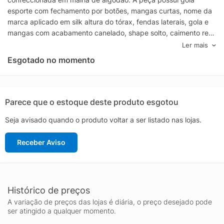
esporte com fechamento por botões, mangas curtas, nome da
marca aplicado em silk altura do tórax, fendas laterais, gola e
mangas com acabamento canelado, shape solto, caimento reto
e acabamento pespontado.- Modelagem Regular, sugerimos o
Ler mais
tamanho padrão- Lavar à mãoComposição: 100% AlgodãoCor:
Esgotado no momento
BrancoMarca: Hugo
Parece que o estoque deste produto esgotou
Seja avisado quando o produto voltar a ser listado nas lojas.
Receber Aviso
Histórico de preços
A variação de preços das lojas é diária, o preço desejado pode
ser atingido a qualquer momento.