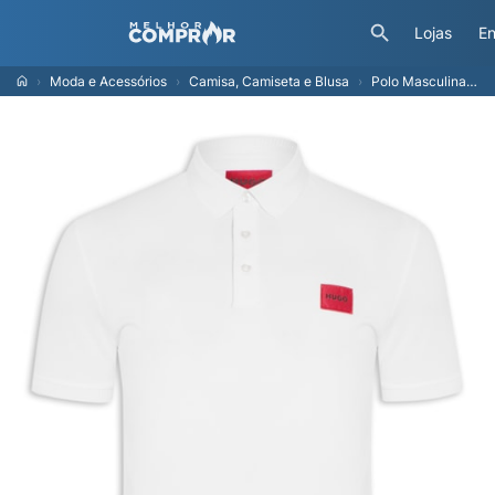
Lojas
En
Moda e Acessórios
Camisa, Camiseta e Blusa
Polo Masculina Manga Curta Dereso - Branco