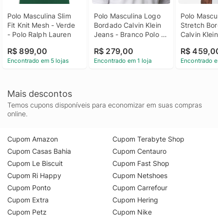
Polo Masculina Slim 
Polo Masculina Logo 
Polo Mascul
Fit Knit Mesh - Verde 
Bordado Calvin Klein 
Stretch Bor
- Polo Ralph Lauren
Jeans - Branco Polo 
Calvin Klein
Masculina Logo 
Branco Polo
R$ 899,00
R$ 279,00
R$ 459,0
Bordado Calvin Klein 
Masculina S
Encontrado em 5 lojas
Encontrado em 1 loja
Encontrado e
Jeans Branco Pp
Bordado Cal
Jeans Bra
Mais descontos
Temos cupons disponíveis para economizar em suas compras
online.
Cupom Amazon
Cupom Terabyte Shop
Cupom Casas Bahia
Cupom Centauro
Cupom Le Biscuit
Cupom Fast Shop
Cupom Ri Happy
Cupom Netshoes
Cupom Ponto
Cupom Carrefour
Cupom Extra
Cupom Hering
Cupom Petz
Cupom Nike