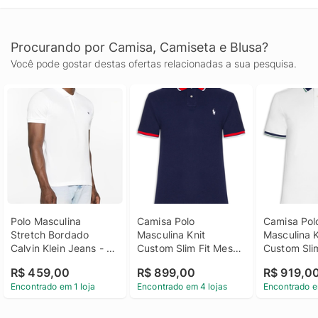
Procurando por Camisa, Camiseta e Blusa?
Você pode gostar destas ofertas relacionadas a sua pesquisa.
Polo Masculina 
Camisa Polo 
Camisa Polo
Stretch Bordado 
Masculina Knit 
Masculina Kn
Calvin Klein Jeans - 
Custom Slim Fit Mesh 
Custom Slim
Branco Polo 
- Azul
- Branco
R$ 459,00
R$ 899,00
R$ 919,0
Masculina Stretch 
Encontrado em 1 loja
Encontrado em 4 lojas
Encontrado e
Bordado Calvin Klein 
Jeans Branco Ggg