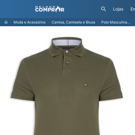
Lojas
En
Moda e Acessórios
Camisa, Camiseta e Blusa
Polo Masculina 1985 Regular Fit Com Logo No Peito - Branco