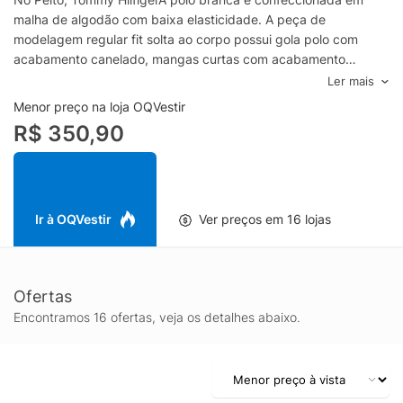
malha de algodão com baixa elasticidade. A peça de
modelagem regular fit solta ao corpo possui gola polo com
acabamento canelado, mangas curtas com acabamento
dobrado, ombros regulares, padronagem listrada em cor
Ler mais
contrastante, logo da marca bordado na altura do tórax,
Menor preço na loja OQVestir
pequenas fendas laterais e fechamento frontal por botões.-
R$ 350,90
Malha de algodão- Baixa elasticidade- Modelagem regular fit-
Gola polo- Mangas curtas- Padronagem listrada- Logo bordado
no tórax- Fendas laterais- Fechamento frontal por
botõesEspecificações & Cuidados:Lavar a
máquinaComposição: 96% Algodão, 4% ElastanoCor:
Ir à OQVestir
Ver preços em 16 lojas
BrancoMarca: Tommy Hilfiger
Ofertas
Encontramos 16 ofertas, veja os detalhes abaixo.