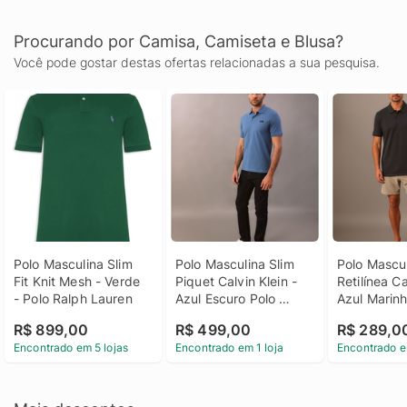
Procurando por Camisa, Camiseta e Blusa?
Você pode gostar destas ofertas relacionadas a sua pesquisa.
Polo Masculina Slim 
Polo Masculina Slim 
Polo Mascul
Fit Knit Mesh - Verde 
Piquet Calvin Klein - 
Retilínea Cal
- Polo Ralph Lauren
Azul Escuro Polo 
Azul Marinh
Masculina Slim Piquet 
Masculina G
R$ 899,00
R$ 499,00
R$ 289,0
Calvin Klein Azul 
Retilínea Ca
Encontrado em 5 lojas
Encontrado em 1 loja
Encontrado e
Escuro Gg
Azul Marin