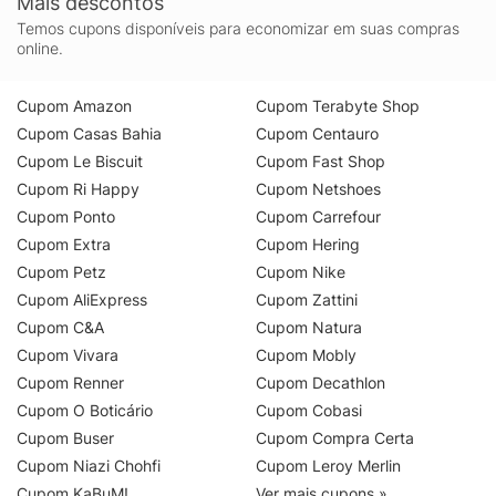
Mais descontos
Temos cupons disponíveis para economizar em suas compras
online.
Cupom Amazon
Cupom Terabyte Shop
Cupom Casas Bahia
Cupom Centauro
Cupom Le Biscuit
Cupom Fast Shop
Cupom Ri Happy
Cupom Netshoes
Cupom Ponto
Cupom Carrefour
Cupom Extra
Cupom Hering
Cupom Petz
Cupom Nike
Cupom AliExpress
Cupom Zattini
Cupom C&A
Cupom Natura
Cupom Vivara
Cupom Mobly
Cupom Renner
Cupom Decathlon
Cupom O Boticário
Cupom Cobasi
Cupom Buser
Cupom Compra Certa
Cupom Niazi Chohfi
Cupom Leroy Merlin
Cupom KaBuM!
Ver mais cupons »