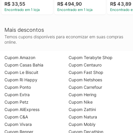
R$ 33,55
R$ 494,90
R$ 43,89
6500K
Encontrado em 1 loja
Encontrado em 1 loja
Encontrado e
Mais descontos
Temos cupons disponíveis para economizar em suas compras
online.
Cupom Amazon
Cupom Terabyte Shop
Cupom Casas Bahia
Cupom Centauro
Cupom Le Biscuit
Cupom Fast Shop
Cupom Ri Happy
Cupom Netshoes
Cupom Ponto
Cupom Carrefour
Cupom Extra
Cupom Hering
Cupom Petz
Cupom Nike
Cupom AliExpress
Cupom Zattini
Cupom C&A
Cupom Natura
Cupom Vivara
Cupom Mobly
Cupom Renner
Cupom Decathlon