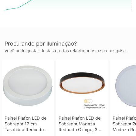
Procurando por Iluminação?
Você pode gostar destas ofertas relacionadas a sua pesquisa.
Painel Plafon LED de 
Painel Plafon LED de 
Painel Plaf
Sobrepor 17 cm 
Sobrepor Modaza 
Sobrepor 2
Taschibra Redondo 
Redondo Olimpo, 3 
Modaza Re
12W, Luz Branca 
Temperaturas, Preto
18W, Bran