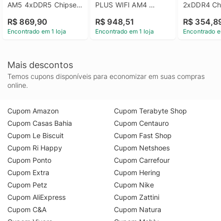
AM5 4xDDR5 Chipset 
PLUS WIFI AM4 
2xDDR4 Chi
AMD B650 mATX
4xDDR4 Chipset AMD 
A520 mAT
R$ 869,90
R$ 948,51
R$ 354,8
A520 mATX
Encontrado em 1 loja
Encontrado em 1 loja
Encontrado e
Mais descontos
Temos cupons disponíveis para economizar em suas compras
online.
Cupom Amazon
Cupom Terabyte Shop
Cupom Casas Bahia
Cupom Centauro
Cupom Le Biscuit
Cupom Fast Shop
Cupom Ri Happy
Cupom Netshoes
Cupom Ponto
Cupom Carrefour
Cupom Extra
Cupom Hering
Cupom Petz
Cupom Nike
Cupom AliExpress
Cupom Zattini
Cupom C&A
Cupom Natura