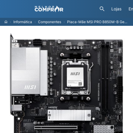
Lojas
En
Informática
Componentes
Placa-Mãe MSI PRO B850M-B Gen4, AMD AM5, mATX, DDR5 - B850MBGEN4