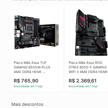
Placa Mãe Asus TUF 
Placa Mãe Asus ROG 
GAMING B550M-PLUS 
STRIX B550-F GAMING 
AM4 DDR4 HDMI 
WIFI II AM4 DDR4 HDMI 
DisplayPort M.2 USB mATX
M.2 USB 3.2 ATX - 
R$ 765,90
R$ 2.369,61
90MB19V0-M0EAY0
Encontrado em 1 loja
Encontrado em 1 loja
Mais descontos