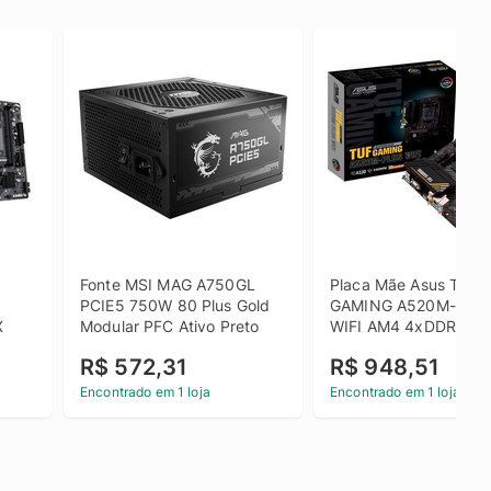
Fonte MSI MAG A750GL 
Placa Mãe Asus TUF 
 
PCIE5 750W 80 Plus Gold 
GAMING A520M-PLUS
X
Modular PFC Ativo Preto
WIFI AM4 4xDDR4 Chi
AMD A520 mATX
R$ 572,31
R$ 948,51
Encontrado em 1 loja
Encontrado em 1 loja