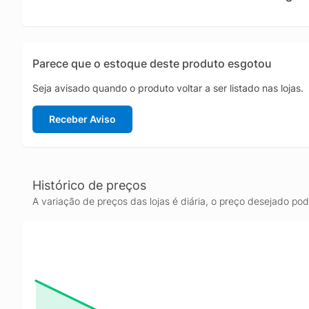
tecnolo
ultrarr
moderno
pesados
Parece que o estoque deste produto esgotou
desempe
adicion
Seja avisado quando o produto voltar a ser listado nas lojas.
garanti
conecti
Receber Aviso
Display
complet
projetad
Histórico de preços
A variação de preços das lojas é diária, o preço desejado po