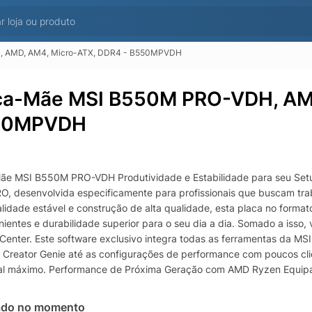
, AMD, AM4, Micro-ATX, DDR4 - B550MPVDH
ca-Mãe MSI B550M PRO-VDH, AMD
50MPVDH
ãe MSI B550M PRO-VDH Produtividade e Estabilidade para seu S
RO, desenvolvida especificamente para profissionais que buscam tra
alidade estável e construção de alta qualidade, esta placa no form
ientes e durabilidade superior para o seu dia a dia. Somado a isso, 
Center. Este software exclusivo integra todas as ferramentas da MSI
 Creator Genie até as configurações de performance com poucos cl
al máximo. Performance de Próxima Geração com AMD Ryzen Equip
 suporte total para os processadores 3rd Gen AMD Ryzen e futuras
amento, ela suporta memórias DDR4 com frequências que atingem 
ado no momento