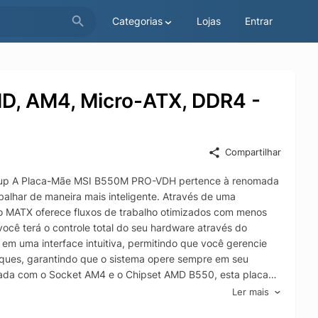
Categorias
Lojas
Entrar
, AM4, Micro-ATX, DDR4 -
Compartilhar
etup A Placa-Mãe MSI B550M PRO-VDH pertence à renomada
balhar de maneira mais inteligente. Através de uma
ato MATX oferece fluxos de trabalho otimizados com menos
você terá o controle total do seu hardware através do
 em uma interface intuitiva, permitindo que você gerencie
iques, garantindo que o sistema opere sempre em seu
ada com o Socket AM4 e o Chipset AMD B550, esta placa
 gerações de CPUs. Para acompanhar esse poder de
Ler mais
impressionantes 4400MHz em modo OC, utilizando a