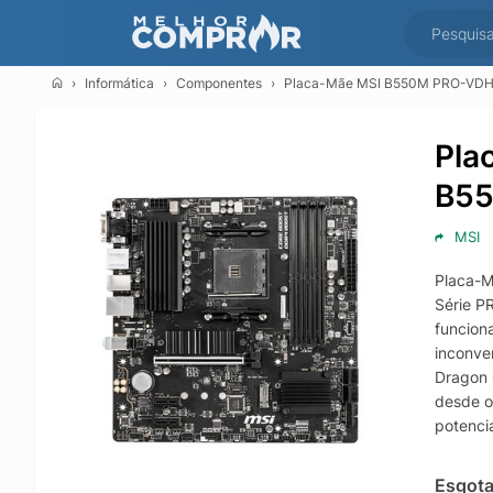
Informática
Componentes
Placa-Mãe MSI B550M PRO-VDH
Pla
B5
MSI
Placa-M
Série P
funcion
inconven
Dragon 
desde o
potenci
oferece
process
Esgot