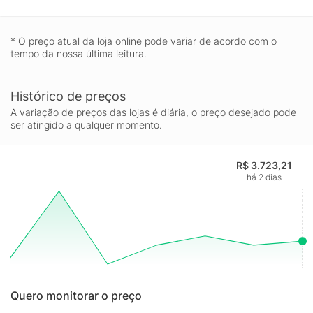
um modelo da Gigabyte que entrega equilíbrio entre
performance, refrigeração e confiabilidade para o dia a dia
* O preço atual da loja online pode variar de acordo com o
gamer e criativo.
tempo da nossa última leitura.
Histórico de preços
A variação de preços das lojas é diária, o preço desejado pode
ser atingido a qualquer momento.
R$ 3.723,21
há 2 dias
Quero monitorar o preço