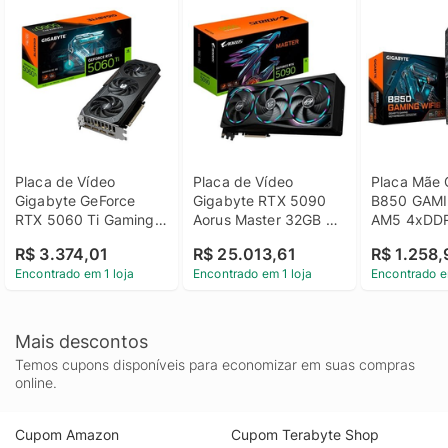
Placa de Vídeo 
Placa de Vídeo 
Placa Mãe 
Gigabyte GeForce 
Gigabyte RTX 5090 
B850 GAMI
RTX 5060 Ti Gaming 
Aorus Master 32GB 
AM5 4xDDR5
OC 8GB GDDR7 128 
GDDR7 512bits - GV-
B850 ATX
R$ 3.374,01
R$ 25.013,61
R$ 1.258,
Bits - GV-
N5090AORUS M-
Encontrado em 1 loja
Encontrado em 1 loja
Encontrado e
N506TGAMING OC-
32GD
8GD
Mais descontos
Temos cupons disponíveis para economizar em suas compras
online.
Cupom Amazon
Cupom Terabyte Shop