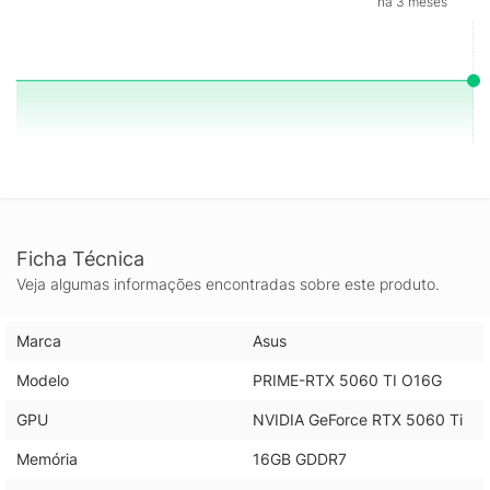
há 3 meses
combinação de recursos atuais, memória generosa e
tecnologias gráficas avançadas para games, criação de
conteúdo e produtividade acelerada por GPU, sendo uma
alternativa sólida para quem quer desempenho consistente e
recursos modernos em uma placa de vídeo da ASUS.
Ficha Técnica
Veja algumas informações encontradas sobre este produto.
Marca
Asus
Modelo
PRIME-RTX 5060 TI O16G
GPU
NVIDIA GeForce RTX 5060 Ti
Memória
16GB GDDR7