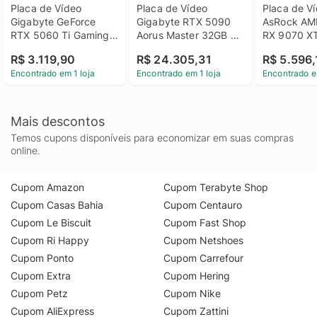
Placa de Vídeo 
Placa de Vídeo 
Placa de Ví
Gigabyte GeForce 
Gigabyte RTX 5090 
AsRock AM
RTX 5060 Ti Gaming 
Aorus Master 32GB 
RX 9070 XT
OC 8GB GDDR7 128 
GDDR7 512bits - GV-
16GB GDDR6
R$ 3.119,90
R$ 24.305,31
R$ 5.596,
Bits - GV-
N5090AORUS M-
- 90-GA5H
Encontrado em 1 loja
Encontrado em 1 loja
Encontrado e
N506TGAMING OC-
32GD
00UANF
8GD
Mais descontos
Temos cupons disponíveis para economizar em suas compras
online.
Cupom Amazon
Cupom Terabyte Shop
Cupom Casas Bahia
Cupom Centauro
Cupom Le Biscuit
Cupom Fast Shop
Cupom Ri Happy
Cupom Netshoes
Cupom Ponto
Cupom Carrefour
Cupom Extra
Cupom Hering
Cupom Petz
Cupom Nike
Cupom AliExpress
Cupom Zattini