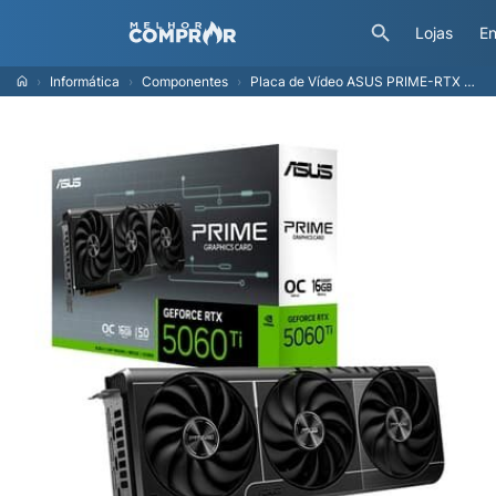
Lojas
En
Informática
Componentes
Placa de Vídeo ASUS PRIME-RTX 5060 TI O16G NVIDIA GeForce, 16GB GDDR7, 128 bits, 2602MHz, OpenGL 4.6, Ray Tracing - 90YV0MH2-M0NA00