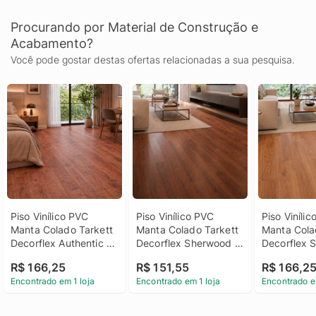
Procurando por Material de Construção e
Acabamento?
Você pode gostar destas ofertas relacionadas a sua pesquisa.
Piso Vinílico PVC 
Piso Vinílico PVC 
Piso Vinílic
Manta Colado Tarkett 
Manta Colado Tarkett 
Manta Colad
Decorflex Authentic 
Decorflex Sherwood 
Decorflex 
Dark Natural, 2 Metros
Jarrah, 2 Metros
Moyen, 2 M
R$ 166,25
R$ 151,55
R$ 166,2
Encontrado em 1 loja
Encontrado em 1 loja
Encontrado e