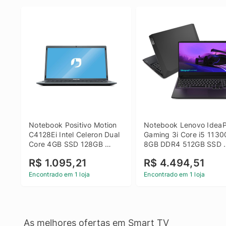
Notebook Positivo Motion 
Notebook Lenovo IdeaP
C4128Ei Intel Celeron Dual 
Gaming 3i Core i5 1130
Core 4GB SSD 128GB 
8GB DDR4 512GB SSD 
Linux 14 - 3002181
GTX 1650 4GB 15.6 FHD
R$ 1.095,21
R$ 4.494,51
Linux - Preto
Encontrado em 1 loja
Encontrado em 1 loja
As melhores ofertas em Smart TV