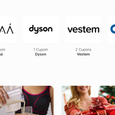
upom
2 Cupons
4 Cupons
son
Vestem
Unidas