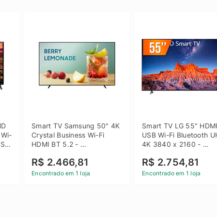
D 
Smart TV Samsung 50" 4K 
Smart TV LG 55" HDMI
 Wi-
Crystal Business Wi-Fi 
USB Wi-Fi Bluetooth U
SB 
HDMI BT 5.2 - 
4K 3840 x 2160 - 
LH50BEFH4GGXZD
55UQ801C0SB
R$ 2.466,81
R$ 2.754,81
Encontrado em 1 loja
Encontrado em 1 loja