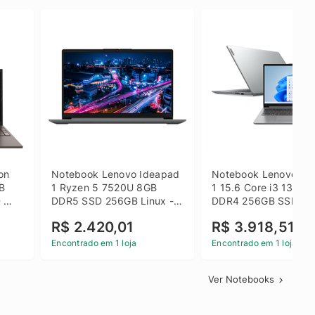
on 
Notebook Lenovo Ideapad 
Notebook Lenovo Ide
B 
1 Ryzen 5 7520U 8GB 
1 15.6 Core i3 1315U
 
DDR5 SSD 256GB Linux - 
DDR4 256GB SSD FH
inza
82X5S00100
Windows 11 Home Ci
R$ 2.420,01
R$ 3.918,51
Encontrado em 1 loja
Encontrado em 1 loja
Ver Notebooks