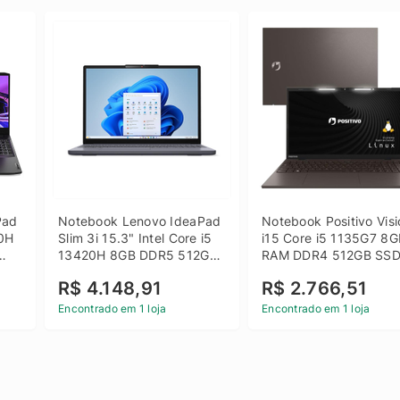
ad 
Notebook Lenovo IdeaPad 
Notebook Positivo Visi
0H 
Slim 3i 15.3" Intel Core i5 
i15 Core i5 1135G7 8G
13420H 8GB DDR5 512GB 
RAM DDR4 512GB SSD
 
SSD Win 11 Home
15.6 Full HD Linux - C
R$ 4.148,91
R$ 2.766,51
Encontrado em 1 loja
Encontrado em 1 loja