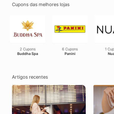
Cupons das melhores lojas
6 Cupons
1 Cupom
1 C
Panini
Nuaá
Dy
Artigos recentes