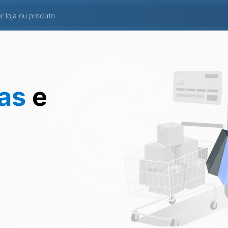
tas
e