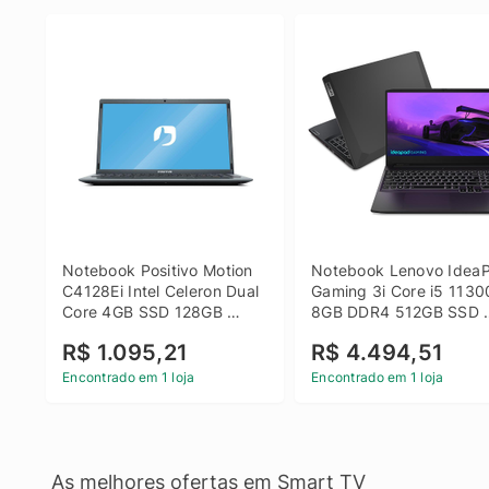
Notebook Positivo Motion 
Notebook Lenovo IdeaP
C4128Ei Intel Celeron Dual 
Gaming 3i Core i5 1130
Core 4GB SSD 128GB 
8GB DDR4 512GB SSD 
Linux 14 - 3002181
GTX 1650 4GB 15.6 FHD
R$ 1.095,21
R$ 4.494,51
Linux - Preto
Encontrado em 1 loja
Encontrado em 1 loja
As melhores ofertas em Smart TV