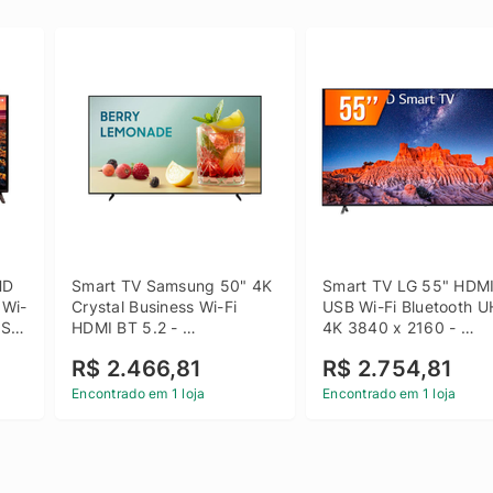
D 
Smart TV Samsung 50" 4K 
Smart TV LG 55" HDMI
 Wi-
Crystal Business Wi-Fi 
USB Wi-Fi Bluetooth U
SB 
HDMI BT 5.2 - 
4K 3840 x 2160 - 
LH50BEFH4GGXZD
55UQ801C0SB
R$ 2.466,81
R$ 2.754,81
Encontrado em 1 loja
Encontrado em 1 loja