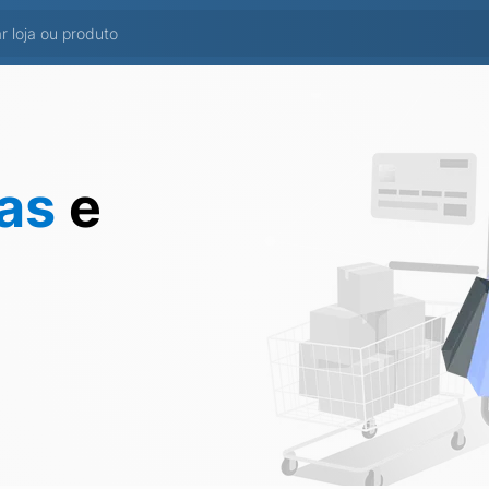
tas
e