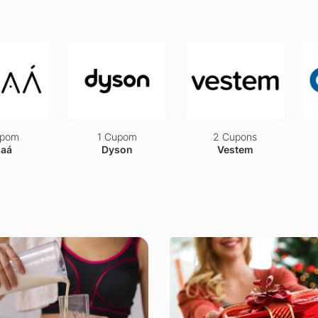
upom
2 Cupons
4 Cupons
son
Vestem
Unidas