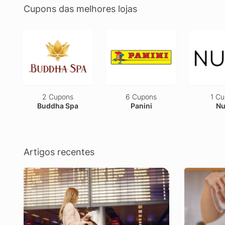
Cupons das melhores lojas
6 Cupons
1 Cupom
1 C
Panini
Nuaá
Dy
Artigos recentes