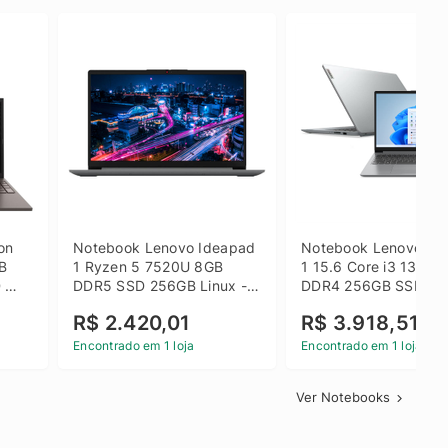
on 
Notebook Lenovo Ideapad 
Notebook Lenovo Ide
B 
1 Ryzen 5 7520U 8GB 
1 15.6 Core i3 1315U
 
DDR5 SSD 256GB Linux - 
DDR4 256GB SSD FH
inza
82X5S00100
Windows 11 Home Ci
R$ 2.420,01
R$ 3.918,51
Encontrado em 1 loja
Encontrado em 1 loja
Ver Notebooks