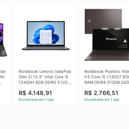
ad 
Notebook Lenovo IdeaPad 
Notebook Positivo Visi
0H 
Slim 3i 15.3" Intel Core i5 
i15 Core i5 1135G7 8G
13420H 8GB DDR5 512GB 
RAM DDR4 512GB SSD
 
SSD Win 11 Home
15.6 Full HD Linux - C
R$ 4.148,91
R$ 2.766,51
Encontrado em 1 loja
Encontrado em 1 loja