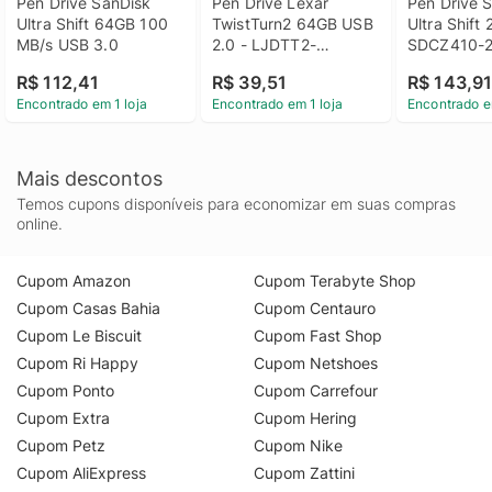
Pen Drive SanDisk 
Pen Drive Lexar 
Pen Drive S
Ultra Shift 64GB 100 
TwistTurn2 64GB USB 
Ultra Shift 
MB/s USB 3.0
2.0 - LJDTT2-
SDCZ410-
64GABNABK
R$ 112,41
R$ 39,51
R$ 143,9
Encontrado em 1 loja
Encontrado em 1 loja
Encontrado e
Mais descontos
Temos cupons disponíveis para economizar em suas compras
online.
Cupom Amazon
Cupom Terabyte Shop
Cupom Casas Bahia
Cupom Centauro
Cupom Le Biscuit
Cupom Fast Shop
Cupom Ri Happy
Cupom Netshoes
Cupom Ponto
Cupom Carrefour
Cupom Extra
Cupom Hering
Cupom Petz
Cupom Nike
Cupom AliExpress
Cupom Zattini