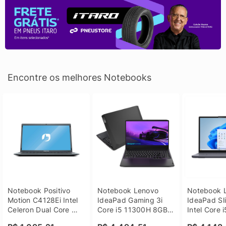
Encontre os melhores Notebooks
Notebook Positivo 
Notebook Lenovo 
Notebook L
Motion C4128Ei Intel 
IdeaPad Gaming 3i 
IdeaPad Sli
Celeron Dual Core 
Core i5 11300H 8GB 
Intel Core 
4GB SSD 128GB 
DDR4 512GB SSD 
8GB DDR5 