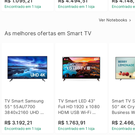
R$ 1.095,21
R$ 4.494,51
R$ 4.148,
Linux 14 - 3002181
GTX 1650 4GB 15.6 
SSD Win 1
Encontrado em 1 loja
Encontrado em 1 loja
Encontrado e
FHD Linux - Preto
Ver Notebooks
As melhores ofertas em Smart TV
TV Smart Samsung 
TV Smart LED 43" 
Smart TV S
55" 55AU7700 
Full HD 1920 x 1080 
50" 4K Crys
3840x2160 UHD 
HDMI USB Wi-Fi 
Business Wi
HDMI USB Wi-Fi 
Bluetooh 
BT 5.2 - 
R$ 3.192,21
R$ 1.763,91
R$ 2.466
Bluetooth
43LM631C0SB LG
LH50BEFH
Encontrado em 1 loja
Encontrado em 1 loja
Encontrado e