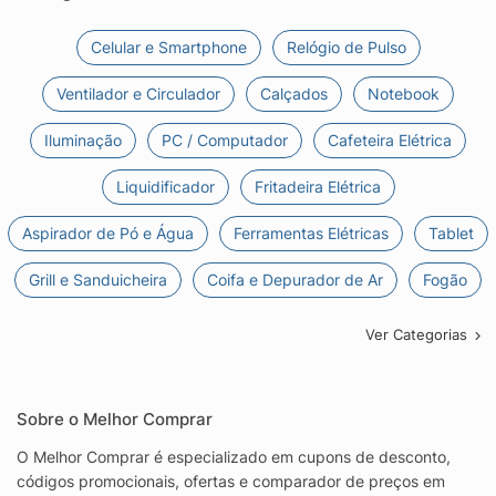
Celular e Smartphone
Relógio de Pulso
Ventilador e Circulador
Calçados
Notebook
Iluminação
PC / Computador
Cafeteira Elétrica
Liquidificador
Fritadeira Elétrica
Aspirador de Pó e Água
Ferramentas Elétricas
Tablet
Grill e Sanduicheira
Coifa e Depurador de Ar
Fogão
Ver Categorias
Sobre o Melhor Comprar
O Melhor Comprar é especializado em cupons de desconto,
códigos promocionais, ofertas e comparador de preços em