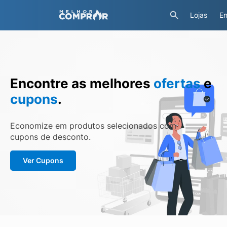
Lojas
En
Encontre as melhores
ofertas
e
cupons
.
Economize em produtos selecionados com
cupons de desconto.
Ver Cupons