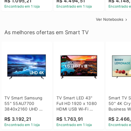
R$ 1.095,21
R$ 4.494,51
R$ 4.148,
Linux 14 - 3002181
GTX 1650 4GB 15.6 
SSD Win 1
Encontrado em 1 loja
Encontrado em 1 loja
Encontrado e
FHD Linux - Preto
Ver Notebooks
As melhores ofertas em Smart TV
TV Smart Samsung 
TV Smart LED 43" 
Smart TV S
55" 55AU7700 
Full HD 1920 x 1080 
50" 4K Crys
3840x2160 UHD 
HDMI USB Wi-Fi 
Business Wi
HDMI USB Wi-Fi 
Bluetooh 
BT 5.2 - 
R$ 3.192,21
R$ 1.763,91
R$ 2.466
Bluetooth
43LM631C0SB LG
LH50BEFH
Encontrado em 1 loja
Encontrado em 1 loja
Encontrado e