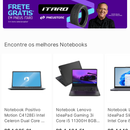
Encontre os melhores Notebooks
Notebook Positivo 
Notebook Lenovo 
Notebook L
Motion C4128Ei Intel 
IdeaPad Gaming 3i 
IdeaPad Sli
Celeron Dual Core 
Core i5 11300H 8GB 
Intel Core 
4GB SSD 128GB 
DDR4 512GB SSD 
8GB DDR5 