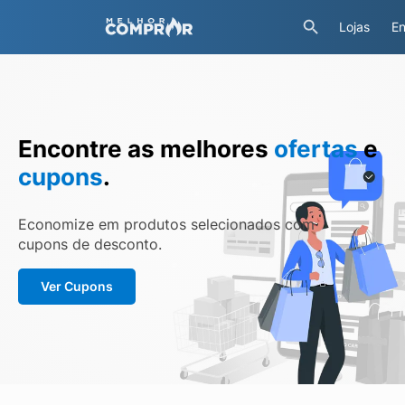
Lojas
En
Encontre as melhores
ofertas
e
cupons
.
Economize em produtos selecionados com
cupons de desconto.
Ver Cupons