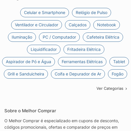
Celular e Smartphone
Relógio de Pulso
Ventilador e Circulador
Calçados
Notebook
Iluminação
PC / Computador
Cafeteira Elétrica
Liquidificador
Fritadeira Elétrica
Aspirador de Pó e Água
Ferramentas Elétricas
Tablet
Grill e Sanduicheira
Coifa e Depurador de Ar
Fogão
Ver Categorias
Sobre o Melhor Comprar
O Melhor Comprar é especializado em cupons de desconto,
códigos promocionais, ofertas e comparador de preços em