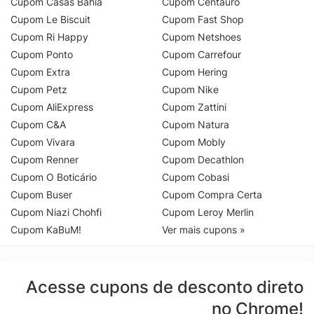
Cupom Casas Bahia
Cupom Centauro
Cupom Le Biscuit
Cupom Fast Shop
Cupom Ri Happy
Cupom Netshoes
Cupom Ponto
Cupom Carrefour
Cupom Extra
Cupom Hering
Cupom Petz
Cupom Nike
Cupom AliExpress
Cupom Zattini
Cupom C&A
Cupom Natura
Cupom Vivara
Cupom Mobly
Cupom Renner
Cupom Decathlon
Cupom O Boticário
Cupom Cobasi
Cupom Buser
Cupom Compra Certa
Cupom Niazi Chohfi
Cupom Leroy Merlin
Cupom KaBuM!
Ver mais cupons »
Acesse cupons de desconto direto
no Chrome!