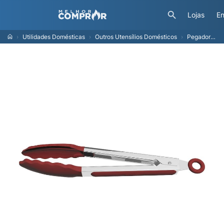
Lojas
En
Utilidades Domésticas
Outros Utensílios Domésticos
Pegador Tramontina Multiuso Softta De Silicone Vermelho 27cm