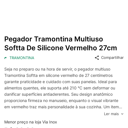
Pegador Tramontina Multiuso
Softta De Silicone Vermelho 27cm
Compartilhar
TRAMONTINA
Seja no preparo ou na hora de servir, o pegador multiuso
Tramontina Softta em silicone vermelho de 27 centímetros
garante praticidade e cuidado com suas panelas. Ideal para
alimentos quentes, ele suporta até 210 °C sem deformar ou
danificar superfícies antiaderentes. Seu design anatômico
proporciona firmeza no manuseio, enquanto o visual vibrante
em vermelho traz mais personalidade à sua cozinha. Um item
indispensável para quem valoriza soluções inteligentes e cheias
Ler mais
de estilo no dia a dia. Recomendações de Uso:Modo de
Menor preço na loja Via Inox
uso: Antes da primeira utilização, lave bem a peça e seque-a.