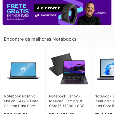
Encontre os melhores Notebooks
Notebook Positivo 
Notebook Lenovo 
Notebook L
Motion C4128Ei Intel 
IdeaPad Gaming 3i 
IdeaPad Sli
Celeron Dual Core 
Core i5 11300H 8GB 
Intel Core 
4GB SSD 128GB 
DDR4 512GB SSD 
8GB DDR5 