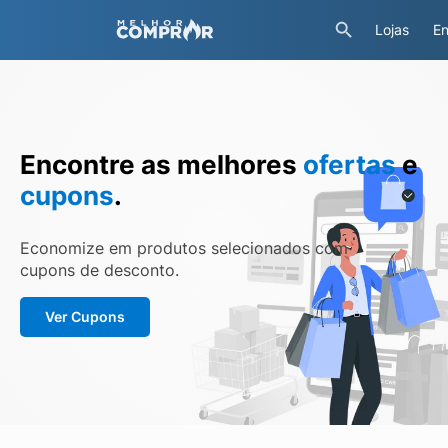
Lojas
En
Encontre as melhores
ofertas
e
cupons
.
Economize em produtos selecionados com
cupons de desconto.
Ver Cupons