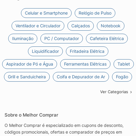
Celular e Smartphone
Relógio de Pulso
Ventilador e Circulador
Calçados
Notebook
Iluminação
PC / Computador
Cafeteira Elétrica
Liquidificador
Fritadeira Elétrica
Aspirador de Pó e Água
Ferramentas Elétricas
Tablet
Grill e Sanduicheira
Coifa e Depurador de Ar
Fogão
Ver Categorias
Sobre o Melhor Comprar
O Melhor Comprar é especializado em cupons de desconto,
códigos promocionais, ofertas e comparador de preços em