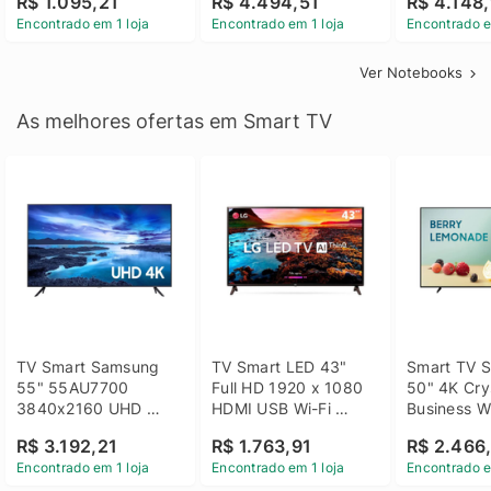
R$ 1.095,21
R$ 4.494,51
R$ 4.148,
Linux 14 - 3002181
GTX 1650 4GB 15.6 
SSD Win 1
Encontrado em 1 loja
Encontrado em 1 loja
Encontrado e
FHD Linux - Preto
Ver Notebooks
As melhores ofertas em Smart TV
TV Smart Samsung 
TV Smart LED 43" 
Smart TV S
55" 55AU7700 
Full HD 1920 x 1080 
50" 4K Crys
3840x2160 UHD 
HDMI USB Wi-Fi 
Business Wi
HDMI USB Wi-Fi 
Bluetooh 
BT 5.2 - 
R$ 3.192,21
R$ 1.763,91
R$ 2.466
Bluetooth
43LM631C0SB LG
LH50BEFH
Encontrado em 1 loja
Encontrado em 1 loja
Encontrado e