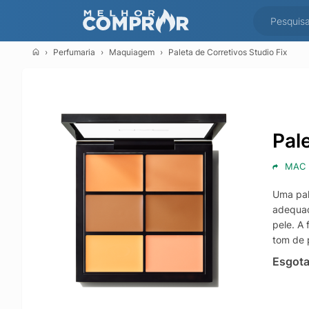
Perfumaria
Maquiagem
Paleta de Corretivos Studio Fix
Pal
MAC
Uma pal
adequad
pele. A
tom de 
Esgot