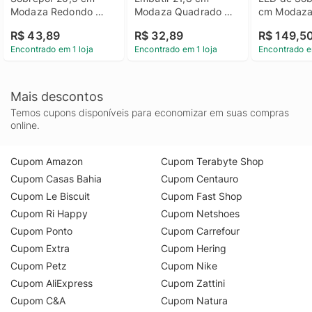
Modaza Redondo 
Modaza Quadrado 
cm Modaza
18W, Branco Frio 
18W, Branco 6500K
18W, Bran
R$ 43,89
R$ 32,89
R$ 149,5
6500K
Encontrado em 1 loja
Encontrado em 1 loja
Encontrado e
Mais descontos
Temos cupons disponíveis para economizar em suas compras
online.
Cupom Amazon
Cupom Terabyte Shop
Cupom Casas Bahia
Cupom Centauro
Cupom Le Biscuit
Cupom Fast Shop
Cupom Ri Happy
Cupom Netshoes
Cupom Ponto
Cupom Carrefour
Cupom Extra
Cupom Hering
Cupom Petz
Cupom Nike
Cupom AliExpress
Cupom Zattini
Cupom C&A
Cupom Natura