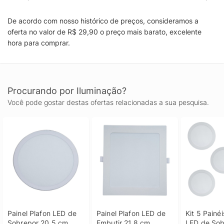
De acordo com nosso histórico de preços, consideramos a
oferta no valor de R$ 29,90 o preço mais barato, excelente
hora para comprar.
Procurando por Iluminação?
Você pode gostar destas ofertas relacionadas a sua pesquisa.
Painel Plafon LED de 
Painel Plafon LED de 
Kit 5 Painéi
Sobrepor 20,5 cm 
Embutir 21,8 cm 
LED de Sobr