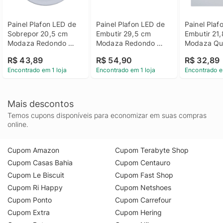
Painel Plafon LED de 
Painel Plafon LED de 
Painel Plaf
Sobrepor 20,5 cm 
Embutir 29,5 cm 
Embutir 21,
Modaza Redondo 
Modaza Redondo 
Modaza Qu
18W, Branco 4000K
24W, Luz Branca 
18W, Bran
R$ 43,89
R$ 54,90
R$ 32,89
4000K
Encontrado em 1 loja
Encontrado em 1 loja
Encontrado e
Mais descontos
Temos cupons disponíveis para economizar em suas compras
online.
Cupom Amazon
Cupom Terabyte Shop
Cupom Casas Bahia
Cupom Centauro
Cupom Le Biscuit
Cupom Fast Shop
Cupom Ri Happy
Cupom Netshoes
Cupom Ponto
Cupom Carrefour
Cupom Extra
Cupom Hering