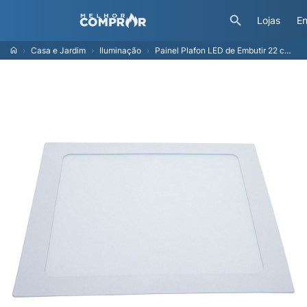
Lojas
En
Casa e Jardim
Iluminação
Painel Plafon LED de Embutir 22 cm Modaza Quadrado 18W, Luz Branca 4000K