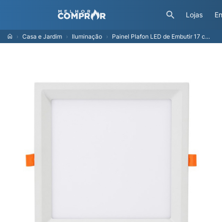
Lojas
En
Casa e Jardim
Iluminação
Painel Plafon LED de Embutir 17 cm Taschibra Lux Recuado Quadrado 18W, Luz Branca 6500K