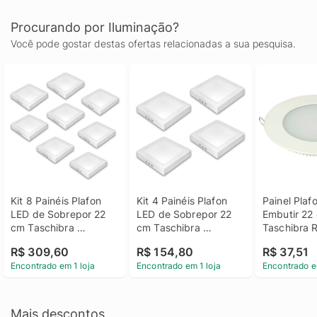
Procurando por Iluminação?
Você pode gostar destas ofertas relacionadas a sua pesquisa.
Kit 8 Painéis Plafon 
Kit 4 Painéis Plafon 
Painel Plaf
LED de Sobrepor 22 
LED de Sobrepor 22 
Embutir 22 
cm Taschibra 
cm Taschibra 
Taschibra 
Quadrado 18W, Luz 
Quadrado 18W, Luz 
18W, Luz B
R$ 309,60
R$ 154,80
R$ 37,51
Branca 6500K
Branca 6500K
6500K
Encontrado em 1 loja
Encontrado em 1 loja
Encontrado e
Mais descontos