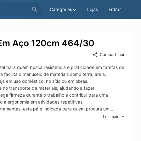
Categorias
Lojas
Entrar
 Em Aço 120cm 464/30
Compartilhar
l para quem busca resistência e praticidade em tarefas de
 facilita o manuseio de materiais como terra, areia,
eja em uso doméstico, no sítio ou em obras.
 no transporte de materiais, ajudando a fazer
ga firmeza durante o trabalho e contribui para uma
 a ergonomia em atividades repetitivas.
erramentas, esta pá é indicada para quem procura um
ompor seu kit de ferramentas, atendendo diferentes tipos de
Ler mais
mazenada adequadamente.