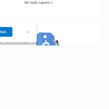
Ver mais cupons »
Mais
no Chrome!
rrinho de compras.
Saiba mais
Economizar
Siga-nos
Aluguel de Carros
Facebook
Categorias
Instagram