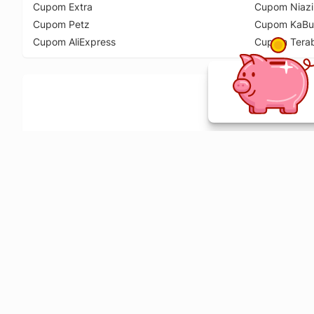
Cupom Extra
Cupom Niazi
Cupom Petz
Cupom KaBu
Cupom AliExpress
Cupom Tera
Ative a extensão de descontos e receba 
Sobre o Melhor Comprar
O Melhor Comprar é especializado em cupons de desconto, c
comparador de preços em mais de 1900 lojas online.