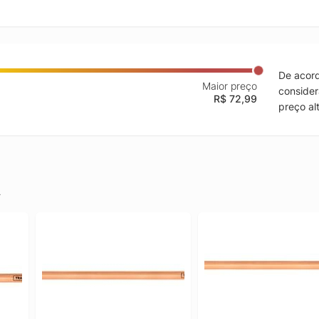
De acord
Maior preço
consider
R$ 72,99
preço al
.