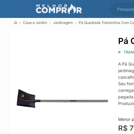
Casa e Jardim
Jardinagem
Pá Quadrada Tramontina Com C
Pá 
TRAM
A Pá Qu
jardinag
cascalho
Seu for
carrega
pegada 
Produzi
equipam
uso com
Menor pr
R$ 7