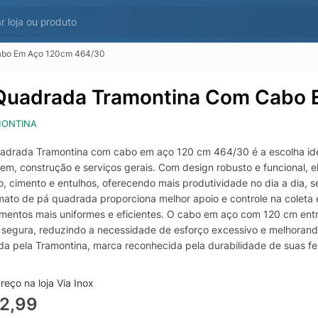
abo Em Aço 120cm 464/30
Quadrada Tramontina Com Cabo
ONTINA
adrada Tramontina com cabo em aço 120 cm 464/30 é a escolha idea
em, construção e serviços gerais. Com design robusto e funcional, ela
, cimento e entulhos, oferecendo mais produtividade no dia a dia, s
mato de pá quadrada proporciona melhor apoio e controle na coleta e
mentos mais uniformes e eficientes. O cabo em aço com 120 cm entre
segura, reduzindo a necessidade de esforço excessivo e melhorando
da pela Tramontina, marca reconhecida pela durabilidade de suas f
ento confiável para rotinas intensas. É uma excelente opção para c
 desempenho consistente e longa vida útil quando utilizada e ar
eço na loja Via Inox
2,99