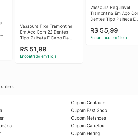
Vassoura Regulável 
Tramontina Em Aço Com
Dentes Tipo Palheta E 
a 
Cabo De Madeira 120
Vassoura Fixa Tramontina 
R$ 55,99
Em Aço Com 22 Dentes 
Tipo Palheta E Cabo De 
Encontrado em 1 loja
Madeira 120cm
R$ 51,99
Encontrado em 1 loja
online.
Cupom Centauro
a
Cupom Fast Shop
er
Cupom Netshoes
icário
Cupom Carrefour
r
Cupom Hering