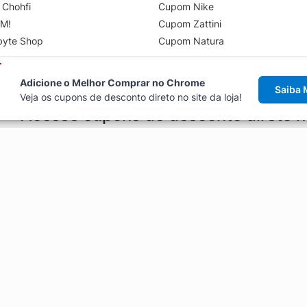
 Chohfi
Cupom Nike
M!
Cupom Zattini
byte Shop
Cupom Natura
Adicione o Melhor Comprar no Chrome
Saiba 
Veja os cupons de desconto direto no site da loja!
Acesse cupons de desconto direto 
aviso de cupons antes de finalizar uma compra online, direto no ca
Explorar
ódigos promocionais, ofertas e
Artigos
Black Friday