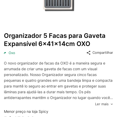
Organizador 5 Facas para Gaveta
Expansível 6x41x14cm OXO
Compartilhar
Oxo
O novo organizador de facas da OXO é a maneira segura e
arrumada de criar uma gaveta de facas com um visual
personalizado. Nosso Organizador segura cinco facas
pequenas e quatro grandes em uma bandeja limpa e compacta
para mantê lo seguro ao entrar em gavetas e proteger suas
lâminas para ajudá-las a durar mais tempo. Os pés
antiderrapantes mantêm o Organizador no lugar quando você
abre e fecha a gaveta. O design que maximiza o espaço
Ler mais
apresenta cantos quadrados para eliminar lacunas e oferecer
Menor preço na loja Spicy
uma aparência limpa em suas gavetas. A bandeja é removível