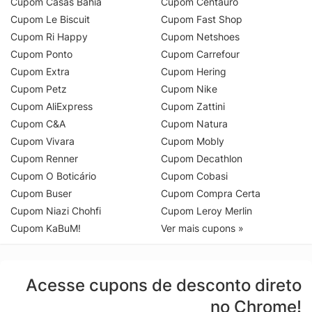
Cupom Casas Bahia
Cupom Centauro
Cupom Le Biscuit
Cupom Fast Shop
Cupom Ri Happy
Cupom Netshoes
Cupom Ponto
Cupom Carrefour
Cupom Extra
Cupom Hering
Cupom Petz
Cupom Nike
Cupom AliExpress
Cupom Zattini
Cupom C&A
Cupom Natura
Cupom Vivara
Cupom Mobly
Cupom Renner
Cupom Decathlon
Cupom O Boticário
Cupom Cobasi
Cupom Buser
Cupom Compra Certa
Cupom Niazi Chohfi
Cupom Leroy Merlin
Cupom KaBuM!
Ver mais cupons »
Acesse cupons de desconto direto
no Chrome!