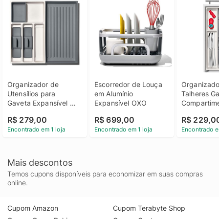
Organizador de 
Escorredor de Louça 
Organizador
Utensílios para 
em Alumínio 
Talheres Ga
Gaveta Expansível 
Expansível OXO
Compartime
com 5 
41x14cm 
R$ 279,00
R$ 699,00
R$ 229,0
Compartimentos 
Encontrado em 1 loja
Encontrado em 1 loja
Encontrado e
6x45x41cm OXO
Mais descontos
Temos cupons disponíveis para economizar em suas compras
online.
Cupom Amazon
Cupom Terabyte Shop