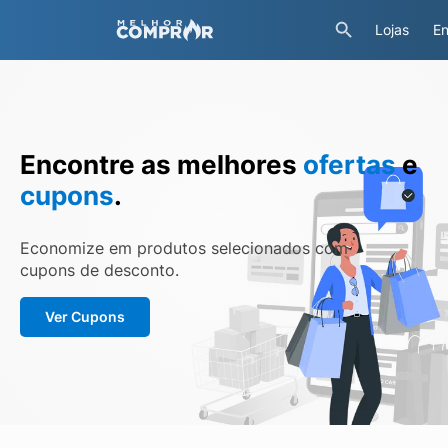
Lojas
En
Encontre as melhores
ofertas
e
cupons
.
Economize em produtos selecionados com
cupons de desconto.
Ver Cupons