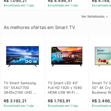
R$ 1.095,21
R$ 4.494,51
R$ 4.148,
Linux 14 - 3002181
GTX 1650 4GB 15.6 
SSD Win 1
Encontrado em 1 loja
Encontrado em 1 loja
Encontrado e
FHD Linux - Preto
Ver Notebooks
As melhores ofertas em Smart TV
TV Smart Samsung 
TV Smart LED 43" 
Smart TV S
55" 55AU7700 
Full HD 1920 x 1080 
50" 4K Crys
3840x2160 UHD 
HDMI USB Wi-Fi 
Business Wi
HDMI USB Wi-Fi 
Bluetooh 
BT 5.2 - 
R$ 3.192,21
R$ 1.763,91
R$ 2.466
Bluetooth
43LM631C0SB LG
LH50BEFH
Encontrado em 1 loja
Encontrado em 1 loja
Encontrado e