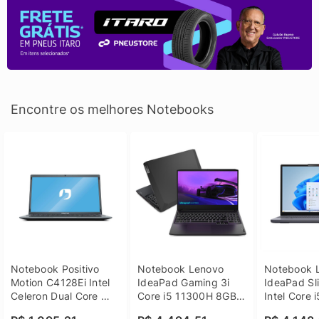
Encontre os melhores Notebooks
Notebook Positivo 
Notebook Lenovo 
Notebook L
Motion C4128Ei Intel 
IdeaPad Gaming 3i 
IdeaPad Sli
Celeron Dual Core 
Core i5 11300H 8GB 
Intel Core 
4GB SSD 128GB 
DDR4 512GB SSD 
8GB DDR5 