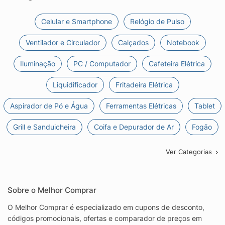
Celular e Smartphone
Relógio de Pulso
Ventilador e Circulador
Calçados
Notebook
Iluminação
PC / Computador
Cafeteira Elétrica
Liquidificador
Fritadeira Elétrica
Aspirador de Pó e Água
Ferramentas Elétricas
Tablet
Grill e Sanduicheira
Coifa e Depurador de Ar
Fogão
Ver Categorias
Sobre o Melhor Comprar
O Melhor Comprar é especializado em cupons de desconto,
códigos promocionais, ofertas e comparador de preços em