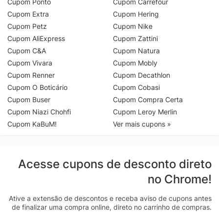
Cupom Ponto
Cupom Carrefour
Cupom Extra
Cupom Hering
Cupom Petz
Cupom Nike
Cupom AliExpress
Cupom Zattini
Cupom C&A
Cupom Natura
Cupom Vivara
Cupom Mobly
Cupom Renner
Cupom Decathlon
Cupom O Boticário
Cupom Cobasi
Cupom Buser
Cupom Compra Certa
Cupom Niazi Chohfi
Cupom Leroy Merlin
Cupom KaBuM!
Ver mais cupons »
Acesse cupons de desconto direto
no Chrome!
Ative a extensão de descontos e receba aviso de cupons antes
de finalizar uma compra online, direto no carrinho de compras.