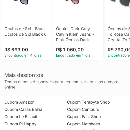
Óculos de Sol - Black 
Óculos Dark Grey 
Óculos de S
Óculos de Sol Black u
Calvin Klein Jeans - 
To Rose Calv
Pink Óculos Dark 
Crystal To 
Grey Calvin Klein 
Óculos de S
R$ 893,00
R$ 1.060,00
R$ 790,0
Jeans Pink u
To Rose Calv
Encontrado em 4 lojas
Encontrado em 1 loja
Encontrado e
Crystal To 
Mais descontos
Temos cupons disponíveis para economizar em suas compras
online.
Cupom Amazon
Cupom Terabyte Shop
Cupom Casas Bahia
Cupom Centauro
Cupom Le Biscuit
Cupom Fast Shop
Cupom Ri Happy
Cupom Netshoes