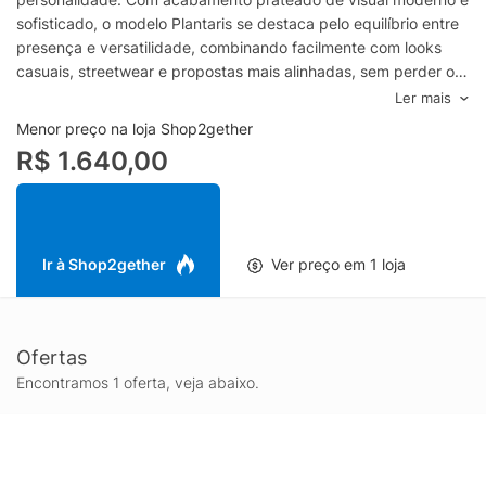
sofisticado, o modelo Plantaris se destaca pelo equilíbrio entre
presença e versatilidade, combinando facilmente com looks
casuais, streetwear e propostas mais alinhadas, sem perder o
DNA de performance característico da Oakley e a estética
Ler mais
refinada da Piet.
Menor preço na loja Shop2gether
Pensado para uso diário, o Óculos Plantaris oferece encaixe
R$ 1.640,00
confortável e construção voltada à durabilidade, garantindo
uma experiência segura em diferentes rotinas, do
deslocamento na cidade a momentos ao ar livre. A escolha do
prateado adiciona um toque premium e atemporal ao acessório,
valorizando o rosto e elevando o estilo com um visual limpo,
Ir à Shop2gether
Ver preço em 1 loja
tecnológico e atual, tornando este óculos masculino Piet +
Oakley uma opção certeira para quem busca autenticidade,
assinatura de marca e impacto visual.
Ofertas
Encontramos 1 oferta, veja abaixo.