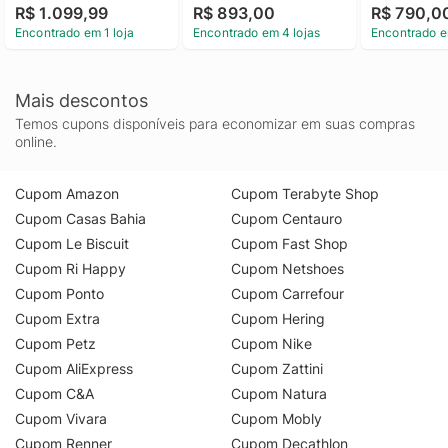
R$ 1.099,99
R$ 893,00
R$ 790,0
To Rose Calv
Encontrado em 1 loja
Encontrado em 4 lojas
Encontrado e
Crystal To 
Mais descontos
Temos cupons disponíveis para economizar em suas compras
online.
Cupom Amazon
Cupom Terabyte Shop
Cupom Casas Bahia
Cupom Centauro
Cupom Le Biscuit
Cupom Fast Shop
Cupom Ri Happy
Cupom Netshoes
Cupom Ponto
Cupom Carrefour
Cupom Extra
Cupom Hering
Cupom Petz
Cupom Nike
Cupom AliExpress
Cupom Zattini
Cupom C&A
Cupom Natura
Cupom Vivara
Cupom Mobly
Cupom Renner
Cupom Decathlon