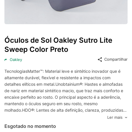
Óculos de Sol Oakley Sutro Lite
Sweep Color Preto
Compartilhar
Oakley
TecnologiasMatter™: Material leve e sintético inovador que é
altamente durável, flexível e resistente a impactos com
detalhes elíticos em metal.Unobtainium®: Hastes e almofadas
de nariz em material sintético macio, que traz mais conforto e
encaixe perfeito ao rosto. O principal aspecto é a aderência,
mantendo o óculos seguro em seu rosto, mesmo
molhado.HDO®: Lentes de alta definição, clareza, produzidas
em Pluttonite, que mantem a visão nítida e clara, filtrando em
Ler mais
100% todos os raios UVA, UVB, UVC e luzes azuis nocivas, além
Esgotado no momento
de alta resistência contra impactos.Prizm™: Proporciona uma