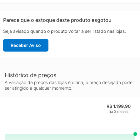
visão mais apurada aos ciclistas, facilita a identificação e
mudanças de texturas na estrada, oferecendo mais nitidez na
mudança de luz brilhante ou na sombra.Contém: 01 óculos de
Parece que o estoque deste produto esgotou
sol, 01 capa de tecido, 01 estojo rigído e 01 protetor de nariz
Seja avisado quando o produto voltar a ser listado nas lojas.
extraComposição armação: SintéticaCor predominante
armação: PretaComprimento da haste: 14 cmTamanho lente: M
Receber Aviso
(132 mm)Peso aproximado: 40 gLargura frontal: 16 cmIndicado
para: TreinoCor da
lente: CinzaGênero: UnissexOrigem: ImportadaTamanho único
Histórico de preços
A variação de preços das lojas é diária, o preço desejado pode
ser atingido a qualquer momento.
R$ 1.199,90
há 2 meses