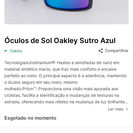
Óculos de Sol Oakley Sutro Azul
Compartilhar
Oakley
TecnologiasUnobtainium®: Hastes e almofadas de nariz em
material sintético macio, que traz mais conforto e encaixe
perfeito ao rosto. O principal aspecto é a aderência, mantendo
o óculos seguro em seu rosto, mesmo
molhado.Prizm™: Proporciona uma visão mais apurada aos
ciclistas, facilita a identificação e mudanças de texturas na
estrada, oferecendo mais nitidez na mudança de luz brilhante
ou na sombra.Durabilidad: Maior durabilidade da sola exterior
Ler mais
graças à borracha altamente resistente que reduz o desgaste
Esgotado no momento
causado pela abrasão, alongando a vida útil do
calçado.Contém: 01 óculos de sol, 01 capa de tecido e 01