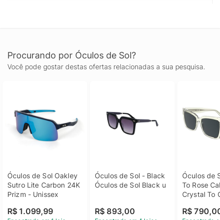
Procurando por Óculos de Sol?
Você pode gostar destas ofertas relacionadas a sua pesquisa.
Óculos de Sol Oakley 
Óculos de Sol - Black 
Óculos de S
Sutro Lite Carbon 24K 
Óculos de Sol Black u
To Rose Calv
Prizm - Unissex
Crystal To 
Óculos de S
R$ 1.099,99
R$ 893,00
R$ 790,0
To Rose Calv