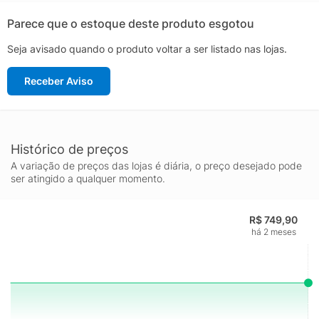
estojo rigídoComposição armação: SintéticaComprimento da
haste: 15 cmCor predominante: Azul-marinhoPeso
Parece que o estoque deste produto esgotou
aproximado: 30 gLargura frontal: 15 cmIndicado
Seja avisado quando o produto voltar a ser listado nas lojas.
para: CiclismoCor da
lente: Azul Origem: ImportadaGênero: UnissexTamanho único
Receber Aviso
Histórico de preços
A variação de preços das lojas é diária, o preço desejado pode
ser atingido a qualquer momento.
R$ 749,90
há 2 meses