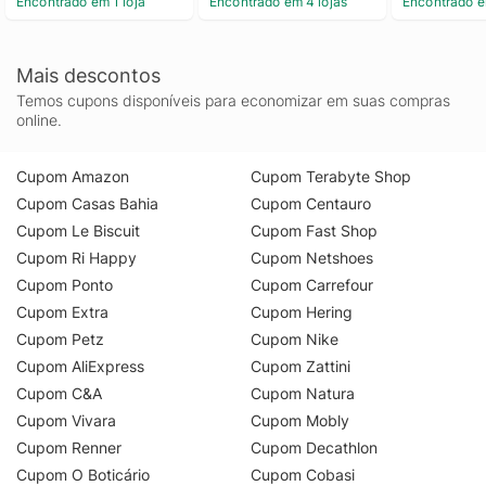
Encontrado em 1 loja
Encontrado em 4 lojas
Encontrado e
Crystal To 
Mais descontos
Temos cupons disponíveis para economizar em suas compras
online.
Cupom Amazon
Cupom Terabyte Shop
Cupom Casas Bahia
Cupom Centauro
Cupom Le Biscuit
Cupom Fast Shop
Cupom Ri Happy
Cupom Netshoes
Cupom Ponto
Cupom Carrefour
Cupom Extra
Cupom Hering
Cupom Petz
Cupom Nike
Cupom AliExpress
Cupom Zattini
Cupom C&A
Cupom Natura
Cupom Vivara
Cupom Mobly
Cupom Renner
Cupom Decathlon
Cupom O Boticário
Cupom Cobasi