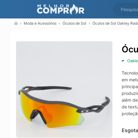
Moda e Acessórios
Óculos de Sol
Óculos de Sol Oakley Rada
Ócu
Oakle
Tecnolog
em metal
princip
produzid
além de 
de text
proteçã
Tamanho
Origem:
Esgot