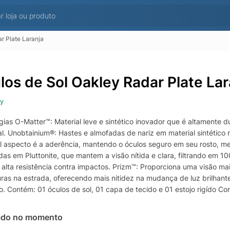
r Plate Laranja
los de Sol Oakley Radar Plate Lar
y
ias O-Matter™: Material leve e sintético inovador que é altamente dur
. Unobtainium®: Hastes e almofadas de nariz em material sintético m
al aspecto é a aderência, mantendo o óculos seguro em seu rosto, m
as em Pluttonite, que mantem a visão nítida e clara, filtrando em 1
alta resistência contra impactos. Prizm™: Proporciona uma visão mais
uras na estrada, oferecendo mais nitidez na mudança de luz brilhant
o. Contém: 01 óculos de sol, 01 capa de tecido e 01 estojo rigído 
 lente: L (134MM) Cor predominante: Preta Peso aproximado: 30 g La
 Importada Gênero: Unissex Tamanho único
ado no momento