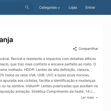
Categorias
Lojas
Entrar
anja
Compartilhar
ável, flexível e resistente a impactos com detalhes elíticos
acio, que traz mais conforto e encaixe perfeito ao rosto. O
esmo molhado. HDO®: Lentes de alta definição, clareza,
00% todos os raios UVA, UVB, UVC e luzes azuis nocivas,
 apurada aos ciclistas, facilita a identificação e mudanças
e ou na sombra. Iridium®: Lentes polarizadas que auxiliam na
Composição armação: Sintética Comprimento da haste: 14 cm
rgura frontal: 18 cm Cor da lente: Laranja
Ler mais