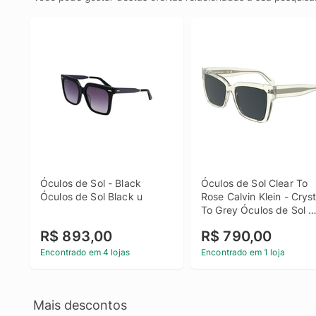
Óculos de Sol - Black 
Óculos de Sol Clear To 
Óculos de Sol Black u
Rose Calvin Klein - Crysta
To Grey Óculos de Sol 
Clear To Rose Calvin Klei
R$ 893,00
R$ 790,00
Crystal To Grey u
Encontrado em 4 lojas
Encontrado em 1 loja
Mais descontos