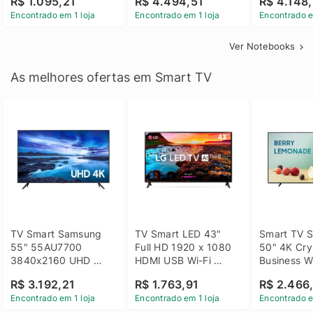
R$ 1.095,21
R$ 4.494,51
R$ 4.148,
Linux 14 - 3002181
GTX 1650 4GB 15.6 
SSD Win 1
Encontrado em 1 loja
Encontrado em 1 loja
Encontrado e
FHD Linux - Preto
Ver Notebooks
As melhores ofertas em Smart TV
TV Smart Samsung 
TV Smart LED 43" 
Smart TV S
55" 55AU7700 
Full HD 1920 x 1080 
50" 4K Crys
3840x2160 UHD 
HDMI USB Wi-Fi 
Business Wi
HDMI USB Wi-Fi 
Bluetooh 
BT 5.2 - 
R$ 3.192,21
R$ 1.763,91
R$ 2.466
Bluetooth
43LM631C0SB LG
LH50BEFH
Encontrado em 1 loja
Encontrado em 1 loja
Encontrado e