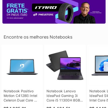
Encontre os melhores Notebooks
Notebook Positivo 
Notebook Lenovo 
Notebook L
Motion C4128Ei Intel 
IdeaPad Gaming 3i 
IdeaPad Sli
Celeron Dual Core 
Core i5 11300H 8GB 
Intel Core 
4GB SSD 128GB 
DDR4 512GB SSD 
8GB DDR5 