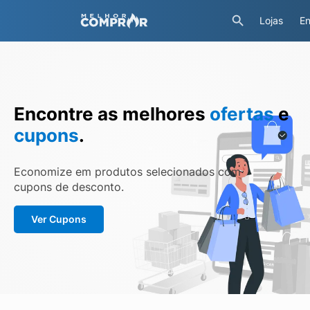
Lojas
En
Encontre as melhores
ofertas
e
cupons
.
Economize em produtos selecionados com
cupons de desconto.
Ver Cupons