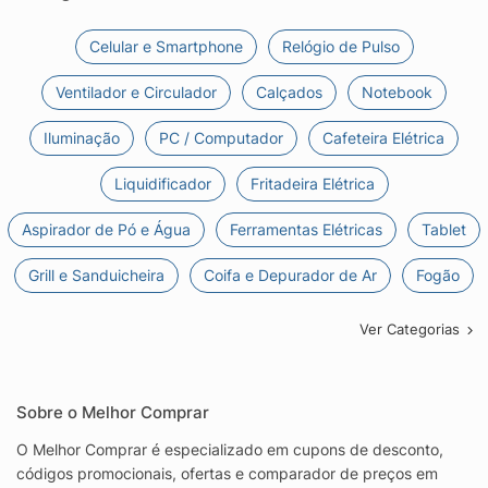
Celular e Smartphone
Relógio de Pulso
Ventilador e Circulador
Calçados
Notebook
Iluminação
PC / Computador
Cafeteira Elétrica
Liquidificador
Fritadeira Elétrica
Aspirador de Pó e Água
Ferramentas Elétricas
Tablet
Grill e Sanduicheira
Coifa e Depurador de Ar
Fogão
Ver Categorias
Sobre o Melhor Comprar
O Melhor Comprar é especializado em cupons de desconto,
códigos promocionais, ofertas e comparador de preços em