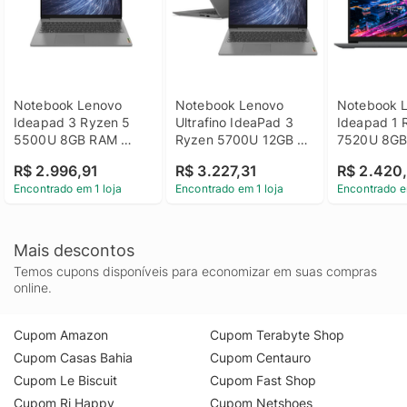
Notebook Lenovo 
Notebook Lenovo 
Notebook L
Ideapad 3 Ryzen 5 
Ultrafino IdeaPad 3 
Ideapad 1 
5500U 8GB RAM 
Ryzen 5700U 12GB 
7520U 8GB
256GB SSD Linux - 
DDR4 SSD 512GB 
SSD 256GB 
R$ 2.996,91
R$ 3.227,31
R$ 2.420
82MFS00100
Linux - 82MFS00600
82X5S001
Encontrado em 1 loja
Encontrado em 1 loja
Encontrado e
Mais descontos
Temos cupons disponíveis para economizar em suas compras
online.
Cupom Amazon
Cupom Terabyte Shop
Cupom Casas Bahia
Cupom Centauro
Cupom Le Biscuit
Cupom Fast Shop
Cupom Ri Happy
Cupom Netshoes