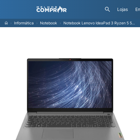
Lojas
En
Informática
Notebook
Notebook Lenovo IdeaPad 3 Ryzen 5 5500U 12GB RAM SSD 256GB Linux Prata - 82MFS00000