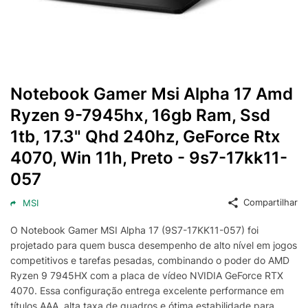
Notebook Gamer Msi Alpha 17 Amd
Ryzen 9-7945hx, 16gb Ram, Ssd
1tb, 17.3" Qhd 240hz, GeForce Rtx
4070, Win 11h, Preto - 9s7-17kk11-
057
Compartilhar
MSI
O Notebook Gamer MSI Alpha 17 (9S7-17KK11-057) foi
projetado para quem busca desempenho de alto nível em jogos
competitivos e tarefas pesadas, combinando o poder do AMD
Ryzen 9 7945HX com a placa de vídeo NVIDIA GeForce RTX
4070. Essa configuração entrega excelente performance em
títulos AAA, alta taxa de quadros e ótima estabilidade para