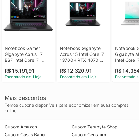
Notebook Gamer 
Notebook Gigabyte 
Notebook G
Gigabyte Aorus 17 
Aorus 15 Intel Core i7 
Gigabyte A
BSF Intel Core i7 
13700H RTX 4070 
Intel Core 
13700H SSD 1TB M.2 
8GB 16GB DDR4 SSD 
16GB DDR5
R$ 15.191,91
R$ 12.320,91
R$ 14.35
16GB DDR5 17,3" 
1TB Win 11
GeForce RT
Encontrado em 1 loja
Encontrado em 1 loja
Encontrado e
QHD RTX 4070 8GB 
Win 11 Home
Win 11 Home - BSF-
BKF-73BR
73BR654SH
Mais descontos
Temos cupons disponíveis para economizar em suas compras
online.
Cupom Amazon
Cupom Terabyte Shop
Cupom Casas Bahia
Cupom Centauro