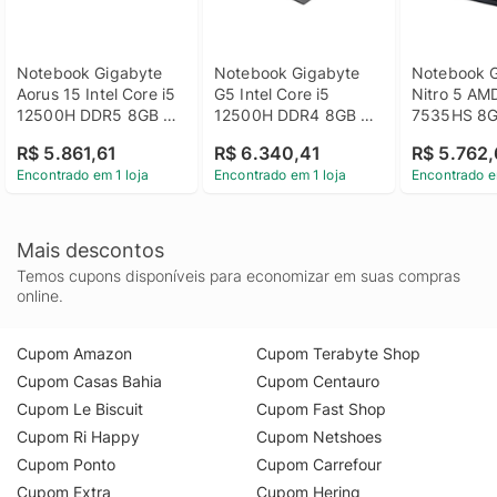
Notebook Gigabyte 
Notebook Gigabyte 
Notebook G
Aorus 15 Intel Core i5 
G5 Intel Core i5 
Nitro 5 AM
12500H DDR5 8GB 
12500H DDR4 8GB 
7535HS 8G
SSD 512GB RTX 4050 
SSD 512GB RTX 4050 
NVIDIA GeF
R$ 5.861,61
R$ 6.340,41
R$ 5.762,
6GB Win 11 - Preto
4GB Win 11 - Preto
3050 SSD 
Encontrado em 1 loja
Encontrado em 1 loja
Encontrado e
15.6" Full 
IPS Windows
AN515-47
Mais descontos
Temos cupons disponíveis para economizar em suas compras
online.
Cupom Amazon
Cupom Terabyte Shop
Cupom Casas Bahia
Cupom Centauro
Cupom Le Biscuit
Cupom Fast Shop
Cupom Ri Happy
Cupom Netshoes
Cupom Ponto
Cupom Carrefour
Cupom Extra
Cupom Hering