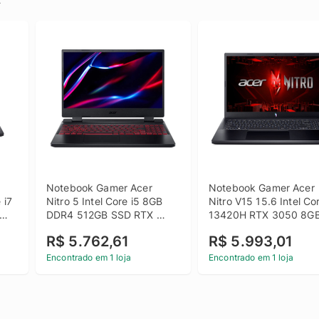
Notebook Gamer Acer 
Notebook Gamer Acer 
i7 
Nitro 5 Intel Core i5 8GB 
Nitro V15 15.6 Intel Cor
DDR4 512GB SSD RTX 
13420H RTX 3050 8GB
3050 15.6 FHD Linux - 
DDR5 512GB SSD Win 1
R$ 5.762,61
R$ 5.993,01
Preto
Home
Encontrado em 1 loja
Encontrado em 1 loja