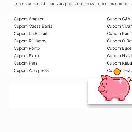
Temos cupons disponíveis para economizar em suas compras 
Cupom Amazon
Cupom C&A
Cupom Casas Bahia
Cupom Vivar
Cupom Le Biscuit
Cupom Renn
Cupom Ri Happy
Cupom O Bot
Cupom Ponto
Cupom Buse
Cupom Extra
Cupom Niazi
Cupom Petz
Cupom KaBu
Cupom AliExpress
Cupom Tera
Ative a extensão de descontos e receba 