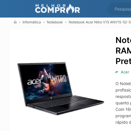
Informática
Notebook
Notebook Acer Nitro V15 ANV15-52-52
Not
RAM
Pre
Acer
O Noteb
profiss
resposta
quanto 
Com 16G
program
rápido d
noteboo