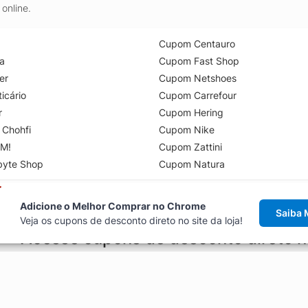
online.
Cupom Centauro
a
Cupom Fast Shop
er
Cupom Netshoes
icário
Cupom Carrefour
r
Cupom Hering
 Chohfi
Cupom Nike
M!
Cupom Zattini
byte Shop
Cupom Natura
Adicione o Melhor Comprar no Chrome
Saiba 
Veja os cupons de desconto direto no site da loja!
Acesse cupons de desconto direto 
aviso de cupons antes de finalizar uma compra online, direto no ca