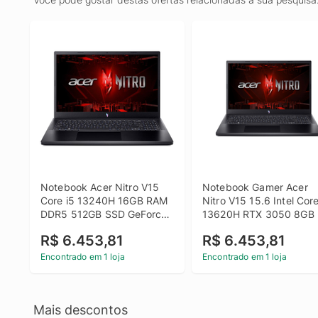
Notebook Acer Nitro V15 
Notebook Gamer Acer 
Core i5 13240H 16GB RAM 
Nitro V15 15.6 Intel Core 
DDR5 512GB SSD GeForce 
13620H RTX 3050 8GB 
RTX3050 6GB 15.6 FHD 
DDR5 512GB SSD Linux
R$ 6.453,81
R$ 6.453,81
Linux - Preto
Encontrado em 1 loja
Encontrado em 1 loja
Mais descontos