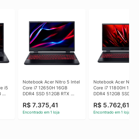
Notebook Acer Nitro 5 Intel 
Notebook Acer Nitro 5 
e i5 
Core i7 12650H 16GB 
Core i7 11800H 16GB 
 
DDR4 SSD 512GB RTX 
DDR4 512GB SSD 15.6
1 
3050 4GB 15.6 Windows 
Linux Gutta - Preto
R$ 7.375,41
R$ 5.762,61
11 Home - Preto
Encontrado em 1 loja
Encontrado em 1 loja