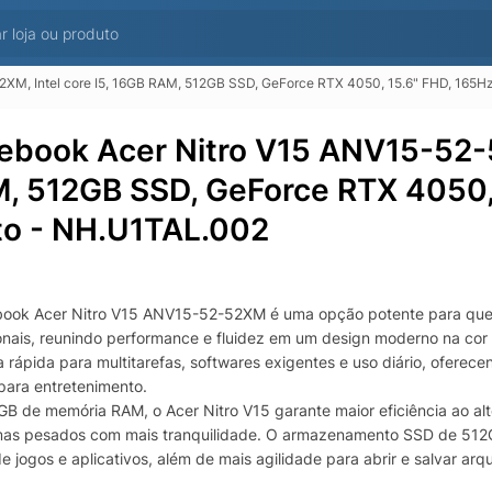
XM, Intel core I5, 16GB RAM, 512GB SSD, GeForce RTX 4050, 15.6" FHD, 165Hz
ebook Acer Nitro V15 ANV15-52-5
, 512GB SSD, GeForce RTX 4050, 
to - NH.U1TAL.002
ook Acer Nitro V15 ANV15-52-52XM é uma opção potente para quem
ionais, reunindo performance e fluidez em um design moderno na cor 
 rápida para multitarefas, softwares exigentes e uso diário, oferece
para entretenimento.
B de memória RAM, o Acer Nitro V15 garante maior eficiência ao alte
as pesados com mais tranquilidade. O armazenamento SSD de 512GB 
e jogos e aplicativos, além de mais agilidade para abrir e salvar a
k.