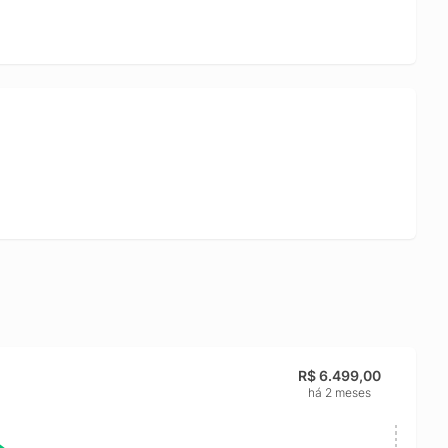
ada NVIDIA GeForce RTX 4050 oferece ótima capacidade
gráfica, como edição de vídeo e modelagem. A tela de 15,6
magens nítidas e movimentos mais suaves, ideal para games
ara quem busca um sistema eficiente e personalizável, com
idade. O modelo NH.U1TAL.002 combina recursos robustos,
a completa para quem quer um notebook gamer e de alta
R$ 6.499,00
há 2 meses