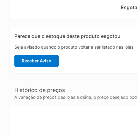
Para qu
Esgot
para jo
polegad
competi
Rodando
Parece que o estoque deste produto esgotou
compati
desempe
Seja avisado quando o produto voltar a ser listado nas lojas.
perform
Receber Aviso
Histórico de preços
A variação de preços das lojas é diária, o preço desejado po