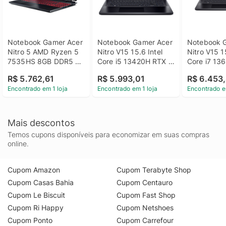
Notebook Gamer Acer 
Notebook Gamer Acer 
Notebook G
Nitro 5 AMD Ryzen 5 
Nitro V15 15.6 Intel 
Nitro V15 15
7535HS 8GB DDR5 
Core i5 13420H RTX 
Core i7 13
NVIDIA GeForce RTX 
3050 8GB DDR5 
3050 8GB 
R$ 5.762,61
R$ 5.993,01
R$ 6.453
3050 SSD 512GB 
512GB SSD Win 11 
512GB SSD
Encontrado em 1 loja
Encontrado em 1 loja
Encontrado e
15.6" Full HD 144Hz 
Home
IPS Windows 11 - 
AN515-47-R1N8
Mais descontos
Temos cupons disponíveis para economizar em suas compras
online.
Cupom Amazon
Cupom Terabyte Shop
Cupom Casas Bahia
Cupom Centauro
Cupom Le Biscuit
Cupom Fast Shop
Cupom Ri Happy
Cupom Netshoes
Cupom Ponto
Cupom Carrefour