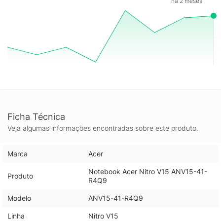
há 2 meses
LED entrega imagens nítidas, cores consistentes e bons
ângulos de visão, favorecendo tanto a imersão em jogos
quanto a produtividade em planilhas, textos e criação. É um
conjunto equilibrado para quem procura um notebook gamer
com foco em performance, armazenamento rápido e visual de
qualidade em um formato versátil para acompanhar a rotina.
Ficha Técnica
Veja algumas informações encontradas sobre este produto.
Marca
Acer
Notebook Acer Nitro V15 ANV15-41-
Produto
R4Q9
Modelo
ANV15-41-R4Q9
Linha
Nitro V15