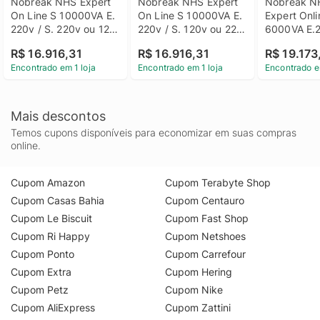
Nobreak NHS Expert 
Nobreak NHS Expert 
Nobreak NH
On Line S 10000VA E. 
On Line S 10000VA E. 
Expert Onli
220v / S. 220v ou 120 
220v / S. 120v ou 220 
6000VA E.2
(config) Sem bat 
(config) Sem bat 
S.120V ou 2
R$ 16.916,31
R$ 16.916,31
R$ 19.173
192V Isolador C/Eth - 
192V Isolador C/Eth - 
9Ah Selada
Encontrado em 1 loja
Encontrado em 1 loja
Encontrado e
92.C4.100500
92.C4.100300
RS232 ETH 
92.C4.060
Mais descontos
Temos cupons disponíveis para economizar em suas compras
online.
Cupom Amazon
Cupom Terabyte Shop
Cupom Casas Bahia
Cupom Centauro
Cupom Le Biscuit
Cupom Fast Shop
Cupom Ri Happy
Cupom Netshoes
Cupom Ponto
Cupom Carrefour
Cupom Extra
Cupom Hering
Cupom Petz
Cupom Nike
Cupom AliExpress
Cupom Zattini