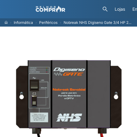
Lojas
En
Informática
Periféricos
Nobreak NHS Digiseno Gate 3/4 HP 24V Senoidal 1250VA E/S 120V/220V selecionável Sem Bateria - 91.P0.012500