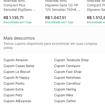
Nobreak NHS 
Nobreak NHS 
Nobreak N
Compact Plus 
Digiseno Gate 1/2 HP 
Compact Pl
Senoidal DigiSeno 
12V Senoidal 750VA 
Digiseno Se
1250VA Ent/Sai Bivolt 
Entrada e Saída 
1000VA E.Bi
R$ 1.135,71
R$ 1.047,51
R$ 1.512,
Selecionável (Chave 
120V/220V 
S.120V ou 2
Encontrado em 1 loja
Encontrado em 1 loja
Encontrado e
HH) Gate/24V + Sem 
(selecionável) Sem 
Bateria 3x7
Bateria 2 Tomadas - 
Bateria - 
tomadas - 
91.P0.012502
91.P0.007500
91.A0.010
Mais descontos
Temos cupons disponíveis para economizar em suas compras
online.
Cupom Amazon
Cupom Terabyte Shop
Cupom Casas Bahia
Cupom Centauro
Cupom Le Biscuit
Cupom Fast Shop
Cupom Ri Happy
Cupom Netshoes
Cupom Ponto
Cupom Carrefour
Cupom Extra
Cupom Hering
Cupom Petz
Cupom Nike
Cupom AliExpress
Cupom Zattini