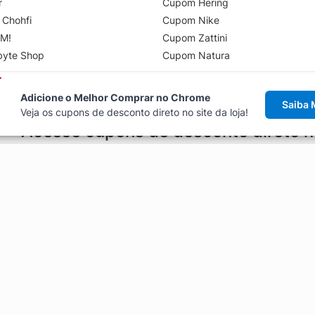
r
Cupom Hering
 Chohfi
Cupom Nike
M!
Cupom Zattini
byte Shop
Cupom Natura
Adicione o Melhor Comprar no Chrome
Saiba 
Veja os cupons de desconto direto no site da loja!
Acesse cupons de desconto direto 
aviso de cupons antes de finalizar uma compra online, direto no ca
Explorar
ódigos promocionais, ofertas e
Artigos