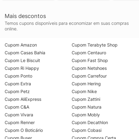
Mais descontos
Temos cupons disponíveis para economizar em suas compras
online.
Cupom Amazon
Cupom Terabyte Shop
Cupom Casas Bahia
Cupom Centauro
Cupom Le Biscuit
Cupom Fast Shop
Cupom Ri Happy
Cupom Netshoes
Cupom Ponto
Cupom Carrefour
Cupom Extra
Cupom Hering
Cupom Petz
Cupom Nike
Cupom AliExpress
Cupom Zattini
Cupom C&A
Cupom Natura
Cupom Vivara
Cupom Mobly
Cupom Renner
Cupom Decathlon
Cupom O Boticário
Cupom Cobasi
Cupom Buser
Cupom Compra Certa