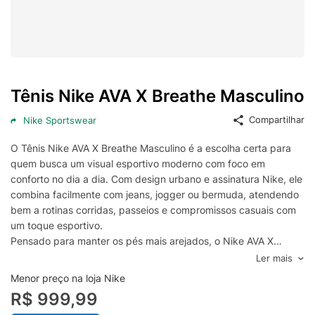
Tênis Nike AVA X Breathe Masculino
Compartilhar
Nike Sportswear
O Tênis Nike AVA X Breathe Masculino é a escolha certa para
quem busca um visual esportivo moderno com foco em
conforto no dia a dia. Com design urbano e assinatura Nike, ele
combina facilmente com jeans, jogger ou bermuda, atendendo
bem a rotinas corridas, passeios e compromissos casuais com
um toque esportivo.
Pensado para manter os pés mais arejados, o Nike AVA X
Breathe traz construção com melhor ventilação, ajudando a
Ler mais
reduzir a sensação de abafamento ao longo do uso. A estrutura
Menor preço na loja Nike
foi desenvolvida para oferecer ajuste seguro e confortável,
R$ 999,99
acompanhando o movimento natural do pé e proporcionando