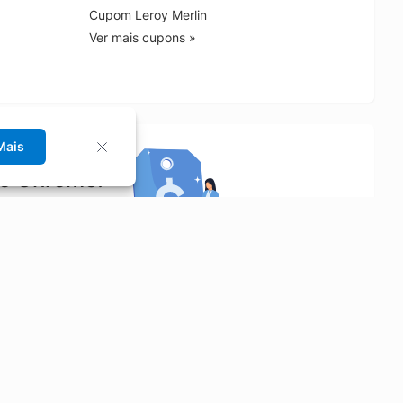
Cupom Leroy Merlin
Ver mais cupons »
Mais
no Chrome!
rrinho de compras.
Saiba mais
Economizar
Siga-nos
Aluguel de Carros
Facebook