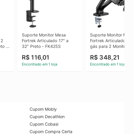
Suporte Monitor Mesa 
Suporte Monitor Mesa 
2 
Fortrek Articulado 17" a 
Fortrek Articulado Pist
o - 
32" Preto - FK425S
gás para 2 Monitores 1
32" Preto - FK441S
R$ 116,01
R$ 348,21
Encontrado em 1 loja
Encontrado em 1 loja
Cupom Mobly
Cupom Decathlon
Cupom Cobasi
Cupom Compra Certa