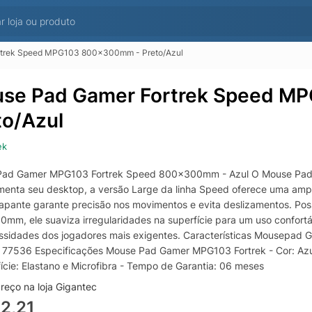
rtrek Speed MPG103 800x300mm - Preto/Azul
se Pad Gamer Fortrek Speed M
to/Azul
ek
ad Gamer MPG103 Fortrek Speed 800x300mm - Azul O Mouse Pad 
enta seu desktop, a versão Large da linha Speed oferece uma amp
rapante garante precisão nos movimentos e evita deslizamentos. P
mm, ele suaviza irregularidades na superfície para um uso confort
ssidades dos jogadores mais exigentes. Características Mousepad G
 77536 Especificações Mouse Pad Gamer MPG103 Fortrek - Cor: Azu
fície: Elastano e Microfibra - Tempo de Garantia: 06 meses
reço na loja Gigantec
2,21