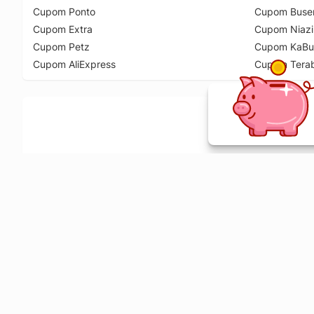
Cupom Ponto
Cupom Buse
Cupom Extra
Cupom Niazi
Cupom Petz
Cupom KaBu
Cupom AliExpress
Cupom Tera
Ative a extensão de descontos e receba 
Sobre o Melhor Comprar
O Melhor Comprar é especializado em cupons de desconto, c