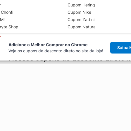
r
Cupom Hering
 Chohfi
Cupom Nike
M!
Cupom Zattini
byte Shop
Cupom Natura
Adicione o Melhor Comprar no Chrome
Saiba 
Veja os cupons de desconto direto no site da loja!
Acesse cupons de desconto direto 
aviso de cupons antes de finalizar uma compra online, direto no ca
Explorar
ódigos promocionais, ofertas e
Artigos