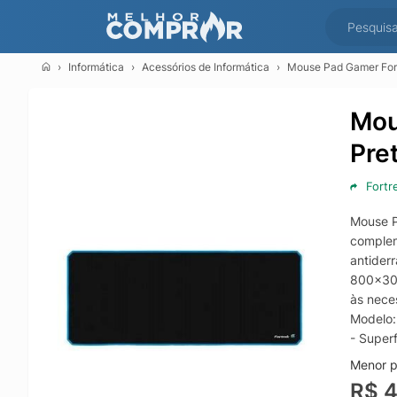
Informática
Acessórios de Informática
Mouse Pad Gamer Fo
Mou
Pre
Fortr
Mouse P
complem
antider
800x300
às nece
Modelo:
- Super
Menor p
R$ 4