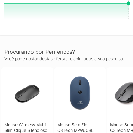
total. Compre agora no KaBuM!
Procurando por Periféricos?
Você pode gostar destas ofertas relacionadas a sua pesquisa.
Mouse Wireless Multi 
Mouse Sem Fio 
Mouse Sem 
Slim Clique Silencioso 
C3Tech M-W60BL 
C3Tech M-