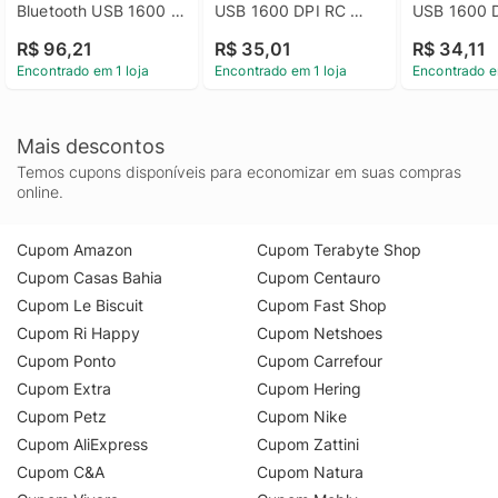
Bluetooth USB 1600 
USB 1600 DPI RC 
USB 1600 D
DPI 4 Botões Preto - 
Nano - Preto/Azul
Nano - Pre
R$ 96,21
R$ 35,01
R$ 34,11
MO331
Encontrado em 1 loja
Encontrado em 1 loja
Encontrado e
Mais descontos
Temos cupons disponíveis para economizar em suas compras
online.
Cupom Amazon
Cupom Terabyte Shop
Cupom Casas Bahia
Cupom Centauro
Cupom Le Biscuit
Cupom Fast Shop
Cupom Ri Happy
Cupom Netshoes
Cupom Ponto
Cupom Carrefour
Cupom Extra
Cupom Hering
Cupom Petz
Cupom Nike
Cupom AliExpress
Cupom Zattini
Cupom C&A
Cupom Natura