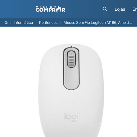
Lojas
En
Informática
Periféricos
Mouse Sem Fio Logitech M196, Ambidestro Compacto, Bluetooth, Compatível com PC e Mac, Branco - 910-007457