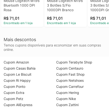
Mouse Logitech M196 
Mouse Logitech M196 
Mouse Logi
Bluetooth 1000 DPI 
3 Botões S/Fio 
3 Botões S/
Rosa
1000DPI Branco
1000DPI Gr
R$ 71,01
R$ 71,01
R$ 71,01
Encontrado em 1 loja
Encontrado em 1 loja
Encontrado e
Mais descontos
Temos cupons disponíveis para economizar em suas compras
online.
Cupom Amazon
Cupom Terabyte Shop
Cupom Casas Bahia
Cupom Centauro
Cupom Le Biscuit
Cupom Fast Shop
Cupom Ri Happy
Cupom Netshoes
Cupom Ponto
Cupom Carrefour
Cupom Extra
Cupom Hering
Cupom Petz
Cupom Nike
Cupom AliExpress
Cupom Zattini