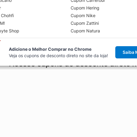
icário
Cupom Carrefour
r
Cupom Hering
 Chohfi
Cupom Nike
M!
Cupom Zattini
byte Shop
Cupom Natura
Adicione o Melhor Comprar no Chrome
Saiba 
Veja os cupons de desconto direto no site da loja!
Acesse cupons de desconto direto 
aviso de cupons antes de finalizar uma compra online, direto no ca
Explorar