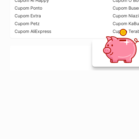
Cupom Ri Happy
Cupom O Bot
Cupom Ponto
Cupom Buse
Cupom Extra
Cupom Niazi
Cupom Petz
Cupom KaBu
Cupom AliExpress
Cupom Tera
Ative a extensão de descontos e receba 
Sobre o Melhor Comprar