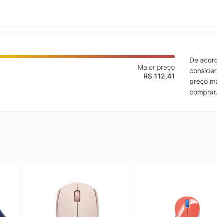
De acord
Maior preço
consider
R$ 112,41
preço ma
comprar
.