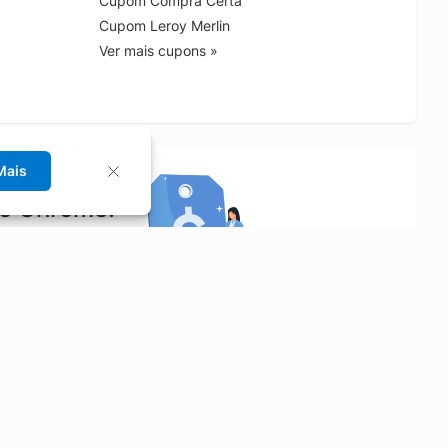
Cupom Compra Certa
Cupom Leroy Merlin
Ver mais cupons »
Mais
no Chrome!
rrinho de compras.
Saiba mais
Economizar
Siga-nos