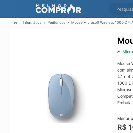
Informática
Periféricos
Mouse Microsoft Wireless 1000 DPI
Mou
Micro
Mouse W
com sim
4.1 e 4
1000 DP
Microso
Compati
Embalag
Comprim
Menor p
R$ 1