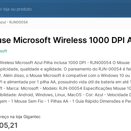
 Azul - RJN00054
se Microsoft Wireless 1000 DPI
soft
ireless Microsoft Azul Pilha inclusa 1000 DPI - RJN00054 O Mouse Mi
plicidade, qualidade e agilidade. O pareamento do RJN-00054 é feit
.2. Além disso, o Mouse Microsoft é compatível com o Windows 10 o
I e alimentada por 1 pilha AA, possuindo vida útil de bateria em at
ft - Marca: Microsoft - Modelo: RJN-00054 Especificações Mouse 100
bilidade: Android, Windows, Linux, MacOS - Cor: Azul - Velocidade
em - 1 Mouse Sem Fio - 1 Pilhas AA - 1 Guia Rápido Dimensões e Pes
ento do produto: 14.8cm - Peso do produto: 145g
reço na loja Gigantec
05,21