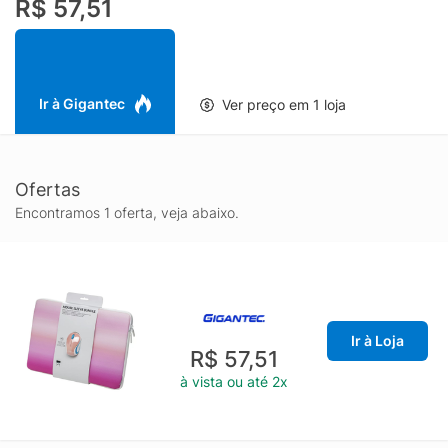
R$ 57,51
Para completar, o case para notebook de 14" na mesma
tonalidade rosa é perfeito para transportar seu equipamento
com mais segurança e estilo. Ele ajuda a proteger o notebook
durante o deslocamento, reduzindo riscos do uso diário e
facilitando o transporte na mochila ou bolsa, sendo uma
Ir à Gigantec
Ver preço em 1 loja
combinação prática para quem procura um conjunto Logitech
rosa funcional, leve e fácil de levar para qualquer lugar.
Ofertas
Encontramos 1 oferta, veja abaixo.
Ir à Loja
R$ 57,51
à vista ou até 2x