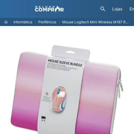
Lojas
En
Informática
Periféricos
Mouse Logitech Mini Wireless M187 Rosa + Case Notebook 14" Rosa