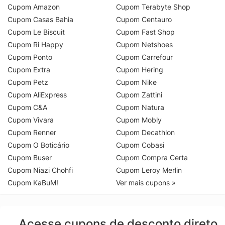
Cupom Amazon
Cupom Terabyte Shop
Cupom Casas Bahia
Cupom Centauro
Cupom Le Biscuit
Cupom Fast Shop
Cupom Ri Happy
Cupom Netshoes
Cupom Ponto
Cupom Carrefour
Cupom Extra
Cupom Hering
Cupom Petz
Cupom Nike
Cupom AliExpress
Cupom Zattini
Cupom C&A
Cupom Natura
Cupom Vivara
Cupom Mobly
Cupom Renner
Cupom Decathlon
Cupom O Boticário
Cupom Cobasi
Cupom Buser
Cupom Compra Certa
Cupom Niazi Chohfi
Cupom Leroy Merlin
Cupom KaBuM!
Ver mais cupons »
Acesse cupons de desconto direto