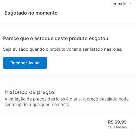
personalizados para ter uma vantagem competitiva. RGB
Ler mais
Personalizável Personalize a estética do seu mouse com a
Esgotado no momento
iluminação RGB programável e crie um ambiente de jogo único.
Compre já o seu no KaBuM!
Parece que o estoque deste produto esgotou
Seja avisado quando o produto voltar a ser listado nas lojas.
Receber Aviso
Histórico de preços
A variação de preços das lojas é diária, o preço desejado pode
ser atingido a qualquer momento.
R$ 69,99
há 3 meses