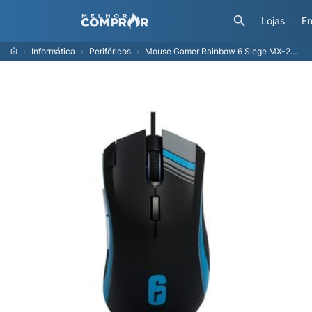
Lojas
En
Informática
Periféricos
Mouse Gamer Rainbow 6 Siege MX-200, Checkpoint, 10000 DPI, 7 Botões, Operator Series - R6-MS-1000