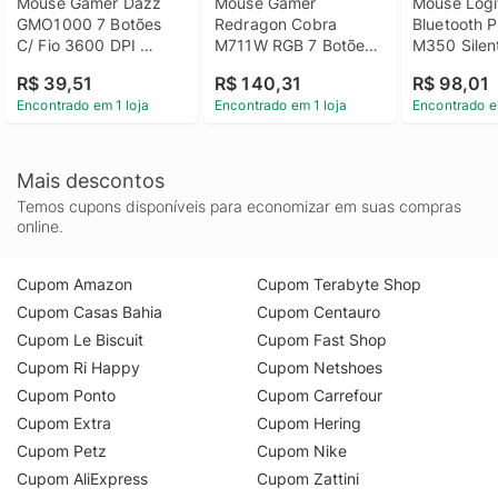
Mouse Gamer Dazz 
Mouse Gamer 
Mouse Logi
GMO1000 7 Botões 
Redragon Cobra 
Bluetooth P
C/ Fio 3600 DPI 
M711W RGB 7 Botões 
M350 Silent
Rainbow Preto - 
10000 DPI - Branco
1000 DPI - 
R$ 39,51
R$ 140,31
R$ 98,01
62000178
Acinzentad
Encontrado em 1 loja
Encontrado em 1 loja
Encontrado e
Mais descontos
Temos cupons disponíveis para economizar em suas compras
online.
Cupom Amazon
Cupom Terabyte Shop
Cupom Casas Bahia
Cupom Centauro
Cupom Le Biscuit
Cupom Fast Shop
Cupom Ri Happy
Cupom Netshoes
Cupom Ponto
Cupom Carrefour
Cupom Extra
Cupom Hering
Cupom Petz
Cupom Nike
Cupom AliExpress
Cupom Zattini