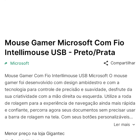
Mouse Gamer Microsoft Com Fio
Intellimouse USB - Preto/Prata
Compartilhar
Microsoft
Mouse Gamer Com Fio Interllimouse USB Microsoft O mouse
gamer foi desenvolvido com design ambidestro e com a
tecnologia para controle de precisão e suavidade, desfrute da
sua criatividade com a mão direita ou esquerda. Utilize a roda
de rolagem para a experiência de navegação ainda mais rápida
e confiante, percorra agora seus documentos sem precisar usar
a barra de rolagem na tela. Com seus botões personalizáveis
com apenas um clique navegue nas músicas, documentos e
Ler mais
funções favoritos. Características Mouse Gamer Microsoft Com
Menor preço na loja Gigantec
Fio Intellimouse USB - Preto/Prata - Marca: Microsoft - Modelo: