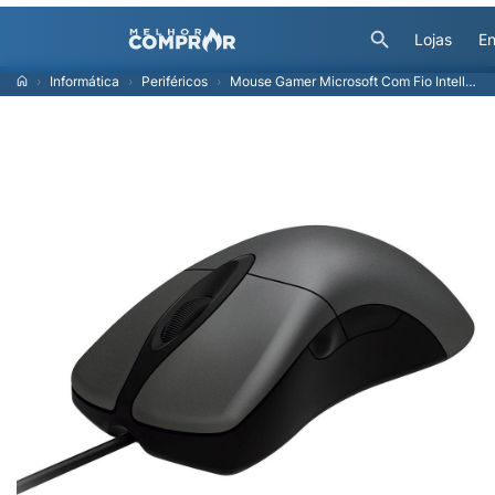
Lojas
En
Informática
Periféricos
Mouse Gamer Microsoft Com Fio Intellimouse USB - Preto/Prata